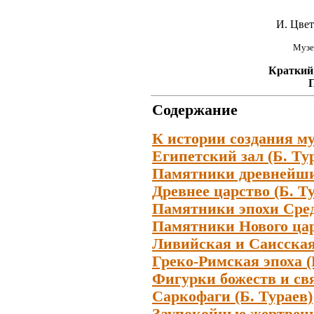
И. Цвета
Музе
Краткий
П
Содержание
К истории создания му
Египетский зал (Б. Ту
Памятники древнейших
Древнее царство (Б. Т
Памятники эпохи Средн
Памятники Нового цар
Ливийская и Саисская 
Греко-Римская эпоха (
Фигурки божеств и св
Саркофаги (Б. Тураев)