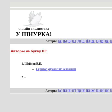
ОНЛАЙН БИБЛИОТЕКА
У ШНУРКА!
Авторы:
[А]
[Б]
[В]
[Г]
[Д]
[Е]
[Ё]
[Ж]
[З]
[И]
[К]
[
Авторы на букву Ш:
Шейнов В.П.
Скрытое управление человеком
-
Авторы:
[А]
[Б]
[В]
[Г]
[Д]
[Е]
[Ё]
[Ж]
[З]
[И]
[К]
[