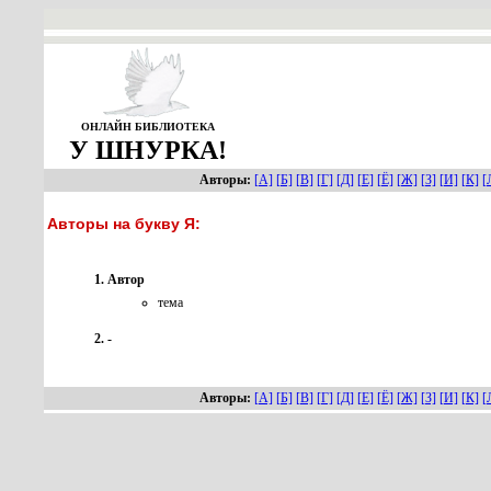
ОНЛАЙН БИБЛИОТЕКА
У ШНУРКА!
Авторы:
[А]
[Б]
[В]
[Г]
[Д]
[Е]
[Ё]
[Ж]
[З]
[И]
[К]
[
Авторы на букву Я:
Автор
тема
-
Авторы:
[А]
[Б]
[В]
[Г]
[Д]
[Е]
[Ё]
[Ж]
[З]
[И]
[К]
[