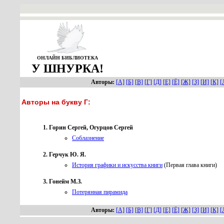
ОНЛАЙН БИБЛИОТЕКА
У ШНУРКА!
Авторы:
[А]
[Б]
[В]
[Г]
[Д]
[Е]
[Ё]
[Ж]
[З]
[И]
[К]
[
Авторы на букву Г:
Горин Сергей, Огурцов Сергей
Соблазнение
Герчук Ю. Я.
История графики и искусства книги
(Первая глава книги)
Гонейм М.З.
Потерянная пирамида
Авторы:
[А]
[Б]
[В]
[Г]
[Д]
[Е]
[Ё]
[Ж]
[З]
[И]
[К]
[