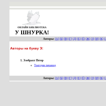
ОНЛАЙН БИБЛИОТЕКА
У ШНУРКА!
Авторы:
[А]
[Б]
[В]
[Г]
[Д]
[Е]
[Ё]
[Ж]
[З]
[И]
[К]
[
Авторы на букву Э:
Элебрахт Петер
Т
рагедия пирамид
Авторы:
[А]
[Б]
[В]
[Г]
[Д]
[Е]
[Ё]
[Ж]
[З]
[И]
[К]
[