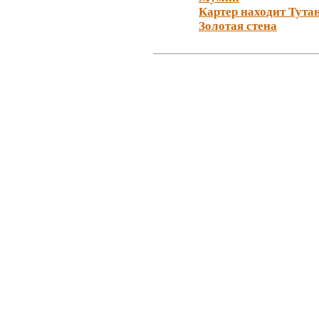
Картер находит Тута
Золотая стена