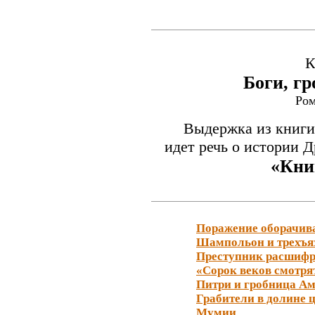
К
Боги, г
Ром
Выдержка из книги,
идет речь о истории Д
«Кни
Поражение оборачива
Шампольон и трехъ
Преступник расшифр
«Сорок веков смотрят 
Питри и гробница А
Грабители в долине 
Мумии