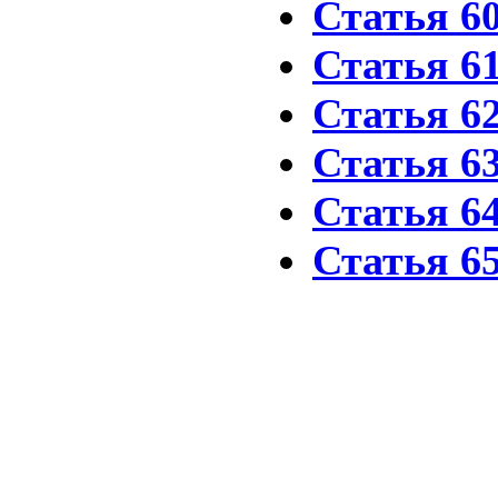
Статья 6
Статья 6
Статья 6
Статья 6
Статья 6
Статья 6