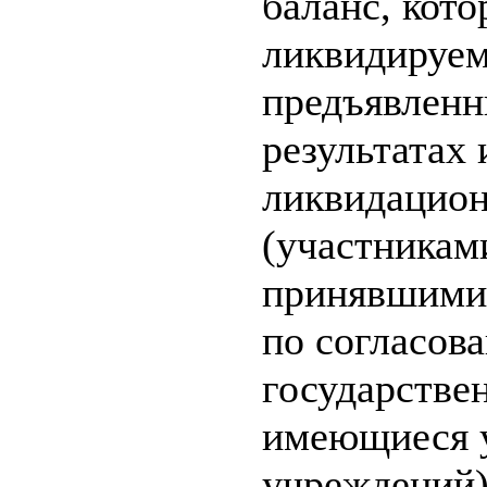
баланс, кот
ликвидируем
предъявленн
результатах
ликвидацион
(участникам
принявшими 
по согласов
государстве
имеющиеся у
учреждений)