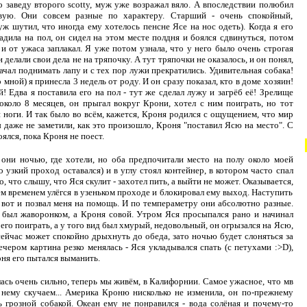
но заведу второго scotty, муж уже возражал вяло. А впоследствии полюбил
вую. Они совсем разные по характеру. Старший - очень спокойный,
 шутил, что иногда ему хотелось пенсне Ясе на нос одеть). Когда я его
садила на пол, он сидел на этом месте полдня и боялся сдвинуться, потом
 и от ужаса заплакал. Я уже потом узнала, что у него было очень строгая
и делали свои дела не на тряпочку. А тут тряпочки не оказалось, и он понял,
начал поднимать лапу и с тех пор лужи прекратились. Удивительная собака!
мной) я принесла 3 недель от роду. И он сразу показал, кто в доме хозяин!
! Едва я поставила его на пол - тут же сделал лужу и загрёб её! Зрелище
коло 8 месяцев, он прыгал вокруг Крони, хотел с ним поиграть, но тот
и ноги. И так было во всём, кажется, Кроня родился с ощущением, что мир
ы даже не заметили, как это произошло, Кроня "поставил Ясю на место". С
оялся, пока Кроня не поест.
они ночью, где хотели, но оба предпочитали место на полу около моей
ко узкий проход оставался) и в углу стоял контейнер, в котором часто спал
 что слышу, что Яся скулит - захотел пить, а выйти не может. Оказывается,
тем временем улёгся в узеньком проходе и блокировал ему выход. Наступить
 вот и позвал меня на помощь. И по темпераметру они абсолютно разные.
 был жаворонком, а Кроня совой. Утром Яся просыпался рано и начинал
 его поиграть, а у того вид был хмурый, недовольный, он огрызался на Ясю,
 сейчас может спокойно дрыхнуть до обеда, зато ночью будет слоняться за
вечером картина резко менялась - Яся укладывался спать (с петухами :>D),
ня его пытался выманить.
ась очень сильно, теперь мы живём, в Калифорнии. Самое ужасное, что мв
 нему скучаем... Америка Кроню нисколько не изменила, он по-прежнему
ь грозной собакой. Океан ему не понравился - вода солёная и почему-то