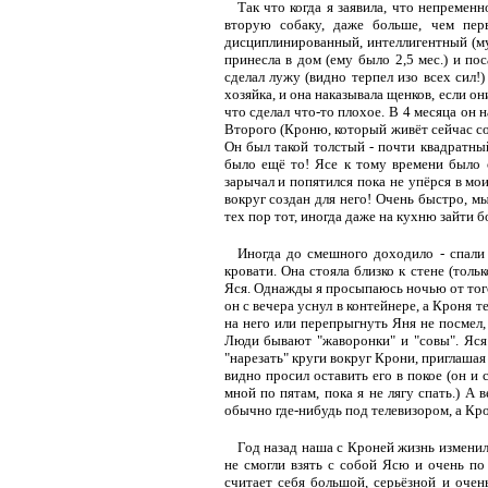
Так что когда я заявила, что непремен
вторую собаку, даже больше, чем пер
дисциплинированный, интеллигентный (муж
принесла в дом (ему было 2,5 мес.) и по
сделал лужу (видно терпел изо всех сил!)
хозяйка, и она наказывала щенков, если он
что сделал что-то плохое. В 4 месяца он 
Второго (Кроню, который живёт сейчас со 
Он был такой толстый - почти квадратный
было ещё то! Ясе к тому времени было о
зарычал и попятился пока не упёрся в мо
вокруг создан для него! Очень быстро, м
тех пор тот, иногда даже на кухню зайти б
Иногда до смешного доходило - спали 
кровати. Она стояла близко к стене (толь
Яся. Однажды я просыпаюсь ночью от того,
он с вечера уснул в контейнере, а Кроня 
на него или перепрыгнуть Яня не посмел,
Люди бывают "жаворонки" и "совы". Яся
"нарезать" круги вокруг Крони, приглашая
видно просил оставить его в покое (он и
мной по пятам, пока я не лягу спать.) А 
обычно где-нибудь под телевизором, а Кро
Год назад наша с Кроней жизнь изменил
не смогли взять с собой Ясю и очень по
считает себя большой, серьёзной и очен