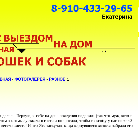
АВНАЯ
-
ФОТОГАЛЕРЕЯ
-
РАЗНОЕ
:.
о дались. Первую, я себе на день рождения подарила (так что муж, хотя и
потом знакомые уезжали в гости и попросили, чтобы их scotty у нас пожил 3
 весело вместе! И что Яся заскучал, когда вернувшиеся хозяева забрали его