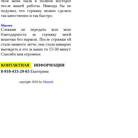
Моя жена была в полном восторге
после вашей работы. Никогда бы не
подумал, что стрижку можно сделать
так качественно и так быстро.
Максим
Словами не передать всю мою
благодарность за стрижку моей
кошечки без наркоза. После стрижки ей
стало намного легче, она стала шикарно
выглядеть и это за каких то 15-30 минут.
Спасибо вам огромное.
КОНТАКТНАЯ
ИНФОРМАЦИЯ
8-910-433-29-65
Екатерина
copyright 2010 by
Shnurok