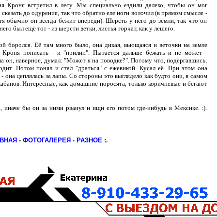
ия Кроня встретил в лесу. Мы специально ездили далеко, чтобы он мог
 сказать до одурения, так что обратно еле ноги волочил (в прямом смысле -
я обычно он всегда бежит впереди). Шерсть у него до земли, так что он
его был ещё тот - из шерсти ветки, листья торчат, как у лешего.
ой боролся. Её там много было, она дикая, вьющаяся и веточки на земле
 Кроня пописать - и "прилип". Пытается дальше бежать и не может -
ала он, наверное, думал: "Может я на поводке?". Потому что, подёргавшись,
одит. Потом понял и стал "драться" с ежевикой. Кусал её. При этом она
 - она цеплялась за лапы. Со стороны это выглядело как будто они, в самом
кабанов. Интересные, как домашние поросята, только коричневые и бегают
 иначе бы он за ними рванул и ищи его потом где-нибудь в Мексике. :).
АВНАЯ
-
ФОТОГАЛЕРЕЯ
-
РАЗНОЕ
:.