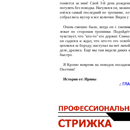
гоняется за ним! Свой 3-й день рожден
погулять без поводка. Нагулялся он, можно
плёлся самый последний по тропинке, хот
собрал весь мусор и все колючки. Видок у н
Очень смешно было, когда он с ежевик
лежат по сторонам тропинки. Подойдёт
чувствует, что "кто-то" его держит. Снач
он садился и ждал, что кто-то его освоб
цеплялся за бороду, наступал на неё лапой
деле, дрались. Ещё мы там видели диких 
быстро.
Я Кроню вовремя на поводок посадила,
Охотник!
История от: Ирины
.:
ГЛ