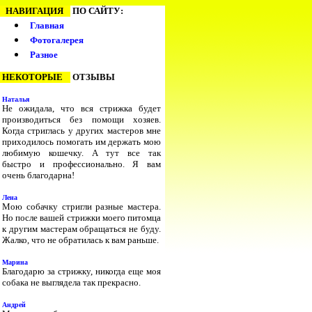
НАВИГАЦИЯ
ПО САЙТУ:
Главная
Фотогалерея
Разное
НЕКОТОРЫЕ
ОТЗЫВЫ
Наталья
Не ожидала, что вся стрижка будет
производиться без помощи хозяев.
Когда стриглась у других мастеров мне
приходилось помогать им держать мою
любимую кошечку. А тут все так
быстро и профессионально. Я вам
очень благодарна!
Лена
Мою собачку стригли разные мастера.
Но после вашей стрижки моего питомца
к другим мастерам обращаться не буду.
Жалко, что не обратилась к вам раньше.
Марина
Благодарю за стрижку, никогда еще моя
собака не выглядела так прекрасно.
Андрей