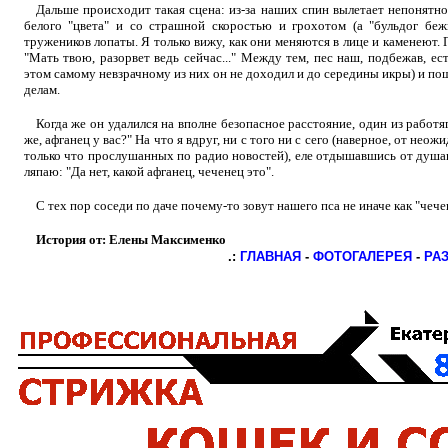
Дальше происходит такая сцена: из-за наших спин вылетает непонятно
белого "цвета" и со страшной скоростью и грохотом (а "бульдог беж
тружеников лопаты. Я только вижу, как они меняются в лице и каменеют. 
"Мать твою, разорвет ведь сейчас..." Между тем, пес наш, подбежав, ес
этом самому невзрачному из них он не доходил и до середины икры) и п
делам.
Когда же он удалился на вполне безопасное расстояние, один из работ
же, афганец у вас?" На что я вдруг, ни с того ни с сего (наверное, от не
только что прослушанных по радио новостей), еле отдышавшись от душа
ляпаю: "Да нет, какой афганец, чеченец это".
С тех пор соседи по даче почему-то зовут нашего пса не иначе как "чече
История от: Елены Максименко
.:
ГЛАВНАЯ
-
ФОТОГАЛЕРЕЯ
-
РА