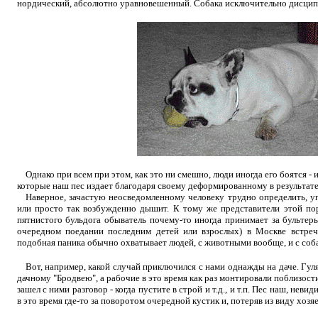
нордический, абсолютно уравновешенный. Собака исключительно дисципл
Однако при всем при этом, как это ни смешно, люди иногда его боятся - 
которые наш пес издает благодаря своему деформированному в результате
Наверное, зачастую неосведомленному человеку трудно определить, 
или просто так возбужденно дышит. К тому же представители этой поро
пятнистого бульдога обыватель почему-то иногда принимает за бультер
очередном поедании последним детей или взрослых) в Москве встреч
подобная паника обычно охватывает людей, с животными вообще, и с соб
Вот, например, какой случай приключился с нами однажды на даче. Гул
дачному "Бродвею", а рабочие в это время как раз монтировали поблизост
зашел с ними разговор - когда пустите в строй и т.д., и т.п. Пес наш, не
в это время где-то за поворотом очередной кустик и, потеряв из виду хозяе