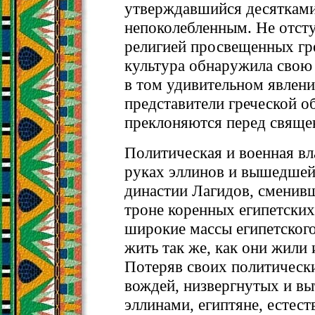
утверждавшийся десятками 
непоколебленным. Не отсту
религией просвещенных гре
культура обнаружила свою 
в том удивительном явлении
представители греческой о
преклоняются перед свяще
Политическая и военная вл
руках эллинов и вышедшей
династии Лагидов, сменивш
троне коренных египетски
широкие массы египетског
жить так же, как они жили 
Потеряв своих политическ
вождей, низвергнутых и в
эллинами, египтяне, естест