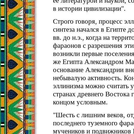
ее литературой и наукой, 
в истории цивилизации".
Строго говоря, процесс эл
синтеза начался в Египте д
вв. до н.э., когда на терри
фараонов с разрешения эт
возникли первые поселения
же Египта Александром Ма
основание Александрии вне
небывалую активность. Ко
эллинизма можно считать у
странах древнего Востока 
концом условным.
"Шесть с лишним веков, о
последнего туземного фара
мучеников и подвижников Е