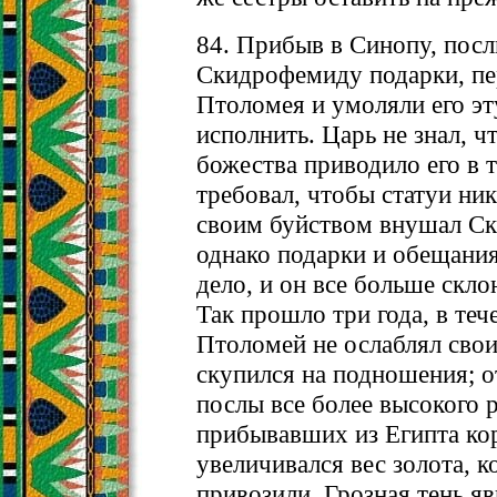
84. Прибыв в Синопу, пос
Скидрофемиду подарки, пе
Птоломея и умоляли его эт
исполнить. Царь не знал, чт
божества приводило его в т
требовал, чтобы статуи ник
своим буйством внушал С
однако подарки и обещания
дело, и он все больше скло
Так прошло три года, в те
Птоломей не ослаблял свои
скупился на подношения; о
послы все более высокого р
прибывавших из Египта кор
увеличивался вес золота, к
привозили. Грозная тень яв