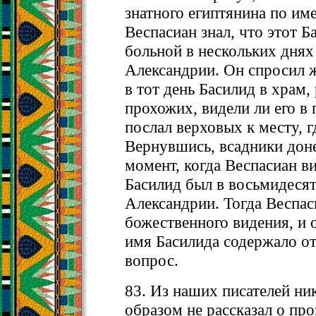
знатного египтянина по им
Веспасиан знал, что этот Б
больной в нескольких днях
Александрии. Он спросил 
в тот день Басилид в храм,
прохожих, видели ли его в г
послал верховых к месту, г
Вернувшись, всадники доне
момент, когда Веспасиан ви
Басилид был в восьмидесят
Александрии. Тогда Веспас
божественного видения, и 
имя Басилида содержало от
вопрос.
83. Из наших писателей н
образом не рассказал о пр