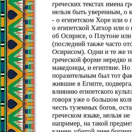
греческих текстах имена г
нельзя быть уверенным, о 
- о египетском Хоре или о
о египетской Хатхор или о
об Осирисе, о Плутоне или
(последний также часто от
Осирисом). Одни и те же 
греческой форме нередко н
македонцы, и египтяне. Но
поразительным был тот факт
жившие в Египте, подверг
влиянию египетского культ
говоря уже о большом коли
честь туземных богов, ост
греческом языке, нельзя не
например, на такой предме
камень убитой змее богини