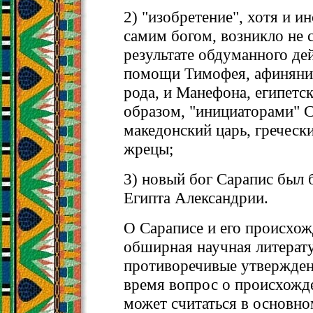
2) "изобретение", хотя и 
самим богом, возникло не с
результате обдуманного де
помощи Тимофея, афинянин
рода, и Манефона, египетс
образом, "инициаторами" 
македонский царь, греческ
жрецы;
3) новый бог Сарапис был 
Египта Александрии.
О Сараписе и его происхо
обширная научная литерат
противоречивые утвержден
время вопрос о происхожд
может считаться в основн