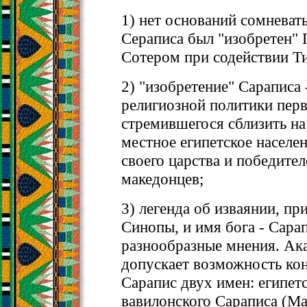
1) нет оснований сомневать
Сераписа был "изобретен" 
Сотером при содействии Т
2) "изобретение" Сараписа 
религиозной политики перв
стремившегося сблизить на
местное египетское населе
своего царства и победител
македонцев;
3) легенда об изваянии, пр
Синопы, и имя бога - Сара
разнообразные мнения. Ака
допускает возможность ко
Сарапис двух имен: египет
вавилонского Сараписа (М