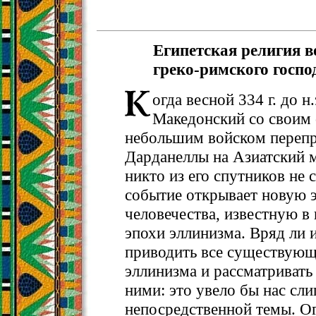
Египетская религия в
греко-римского госпо
огда весной 334 г. до н
Македонский со своим 
небольшим войском перепр
Дарданеллы на Азиатский м
никто из его спутников не 
событие открывает новую э
человечества, известную в 
эпохи эллинизма. Вряд ли 
приводить все существующ
эллинизма и рассматриват
ними: это увело бы нас сл
непосредственной темы. О