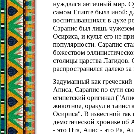
нуждался античный мир. С
самом Египте была иной: д
воспитывавшихся в духе р
Сарапис был лишь чужезе
Осириса, и культ его не пр
популярности. Сарапис ста
божеством эллинистическо
столицы царства Лагидов. 
распространился далеко за
Задуманный как греческий 
Аписа, Сарапис по сути св
египетский оригинал ("Апи
животное, оракул и таинст
Осириса". В известной так
демотической хронике об А
- это Пта, Апис - это Ра, А