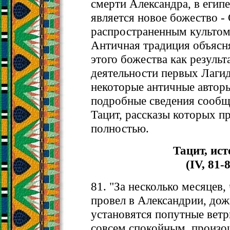
смерти Александра, в егип
является новое божество -
распространенным культом
Античная традиция объясн
этого божества как резуль
деятельности первых Лагид
некоторые античные автор
подробные сведения сообщ
Тацит, рассказы которых п
полностью.
Тацит, ис
(IV, 81-
81. "За несколько месяцев,
провел в Александрии, дож
установятся попутные ветр
совсем спокойным, произ