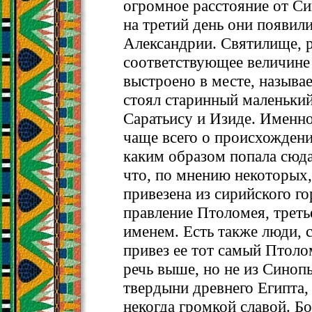
огромное расстояние от Си
на третий день они появили
Александрии. Святилище, 
соответствующее величине 
выстроено в месте, называ
стоял старинный маленьки
Саратьису и Изиде. Именно
чаще всего о происхождени
каким образом попала сюда 
что, по мнению некоторых,
привезена из сирийского го
правление Птоломея, треть
именем. Есть также люди, 
привез ее тот самый Птоло
речь выше, но не из Синоп
твердыни древнего Египта,
некогда громкой славой. Бо