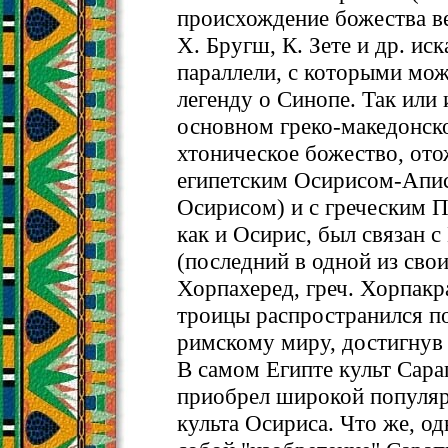
происхождение божества в
X. Бругш, К. Зете и др. ис
параллели, с которыми мож
легенду о Синопе. Так или 
основном греко-македонское
хтоническое божество, ото
египетским Осирисом-Аписо
Осирисом) и с греческим П
как и Осирис, был связан 
(последний в одной из свои
Хорпахеред, греч. Хорпакра
троицы распространился по
римскому миру, достигнув
В самом Египте культ Сарап
приобрел широкой популяр
культа Осириса. Что же, од