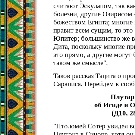
считают Эскулапом, так ка
болезни, другие Озирисом
божеством Египта; многие г
правит всем сущим, то это
Юпитер; большинство же в
Дита, поскольку многие пр
это прямо, а другие могут
таком же смысле".
Таков рассказ Тацита о пр
Сараписа. Перейдем к соо
Плутар
об Исиде и 
(Д10, 2
"Птоломей Сотер увидел во
Плутона в Синопе, хотя он