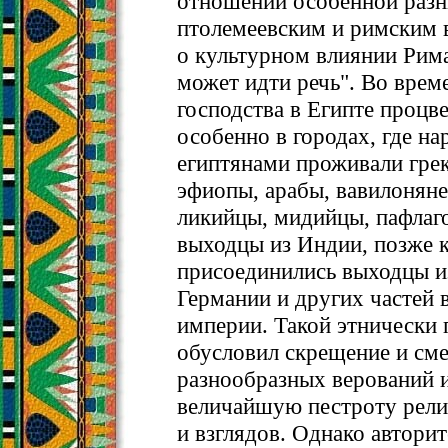
отношении особенной раз
птолемеевским и римским в
о культурном влиянии Рима
может идти речь". Во врем
господства в Египте процв
особенно в городах, где н
египтянами проживали грек
эфиопы, арабы, вавилоняне
ликийцы, мидийцы, пафлаг
выходцы из Индии, позже 
присоединились выходцы из
Германии и других частей 
империи. Такой этнически 
обусловил скрещение и см
разнообразных верований и
величайшую пестроту рел
и взглядов. Однако авторит