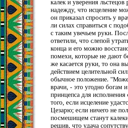
калек и уверения льстецов
надежду, что исцеление мо
он приказал спросить у вра
ли силах справиться с подо
с таким увечьем руки. Пос
ответили, что слепой утрат
конца и его можно восстан
помехи, которые не дают б
же касается руки, то она в
действием целительной сил
обычное положение. "Может
врачи, - это угодно богам 
принцепса для исполнения 
того, если исцеление удастс
Цезарю; если ничего не по
посмешищем станут калеки
решив, что удача сопутству