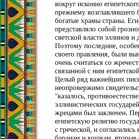
вокруг исконно египетского
прежнему возглавлявшего 
богатые храмы страны. Еги
представляло собой грозно
светской власти эллинов и 
Поэтому последние, особе
своего правления, были вы
очень считаться со жречес
связанной с ним египетской
Целый ряд важнейших пис
неопровержимо свидетельст
"казалось, противоестеств
эллинистических государей
жрецами был заключен. Пе
египетскую религию госуда
с греческой, и согласились
баранам и кошкам, вторые 