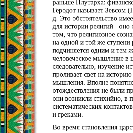
раньше Плутарха: фиванск
Геродот называет Зевсом (II,
д. Это обстоятельство имее
для истории религий - оно 
том, что религиозное созн
на одной и той же ступени 
подчиняется одним и тем ж
человеческое мышление в ц
следовательно, изучение и
проливает свет на историю
мышления. Вполне понятно
отождествления не были п
они возникли стихийно, в 
систематических контакто
и греками.
Во время становления царс