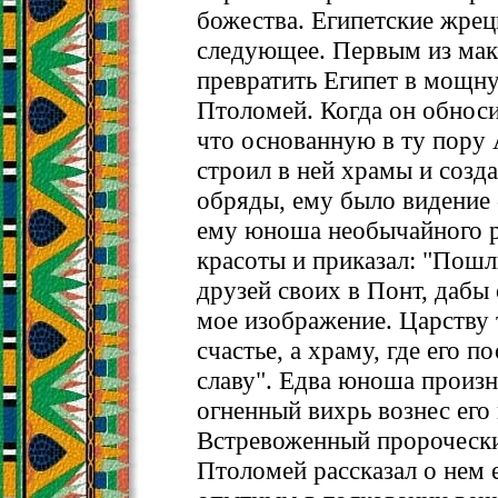
божества. Египетские жрец
следующее. Первым из мак
превратить Египет в мощну
Птоломей. Когда он обноси
что основанную в ту пору
строил в ней храмы и созд
обряды, ему было видение 
ему юноша необычайного р
красоты и приказал: "Пош
друзей своих в Понт, дабы
мое изображение. Царству 
счастье, а храму, где его по
славу". Едва юноша произне
огненный вихрь вознес его 
Встревоженный пророческ
Птоломей рассказал о нем 