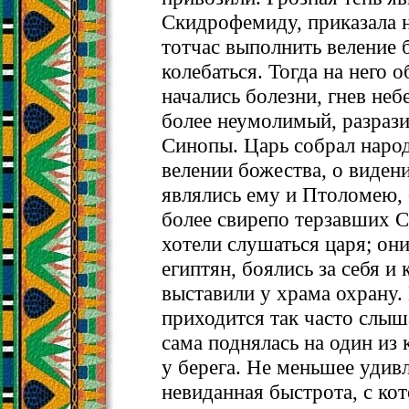
Скидрофемиду, приказала н
тотчас выполнить веление 
колебаться. Тогда на него 
начались болезни, гнев небе
более неумолимый, разраз
Синопы. Царь собрал народ
велении божества, о виден
являлись ему и Птоломею, 
более свирепо терзавших 
хотели слушаться царя; он
египтян, боялись за себя и 
выставили у храма охрану.
приходится так часто слыша
сама поднялась на один из
у берега. Не меньшее удив
невиданная быстрота, с ко