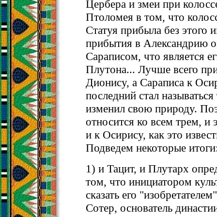
Цербера и змеи при колосс
Птоломея в том, что колосс
Статуя прибыла без этого и
прибытия в Александрию он
Сараписом, что является е
Плутона... Лучше всего пр
Дионису, а Сараписа к Оси
последний стал называться т
изменил свою природу. По
относится ко всем трем, и 
и к Осирису, как это изве
Подведем некоторые итоги
1) и Тацит, и Плутарх опре
том, что инициатором культ
сказать его "изобретателем
Сотер, основатель династи