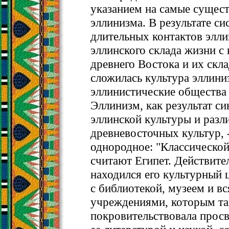
указанием на самые сущес
эллинизма. В результате си
длительных контактов элли
эллинского склада жизни с
древнего Востока и их скл
сложилась культура эллини
эллинистические общества 
Эллинизм, как результат си
эллинской культуры и раз
древневосточных культур, -
однородное: "Классической
считают Египет. Действител
находился его культурный 
с библиотекой, музеем и в
учреждениями, которым та
покровительствовала просв