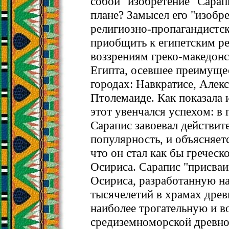
собой "изобретение" Сарап
плане? Замысел его "изобр
религиозно-пропагандистск
приобщить к египетским р
воззрениям греко-македонс
Египта, осевшее преимуще
городах: Навкратисе, Алек
Птолемаиде. Как показала 
этот увенчался успехом: в
Сарапис завоевал действи
популярность, и объясняет
что он стал как бы греческ
Осириса. Сарапис "присваи
Осириса, разработанную н
тысячелетий в храмах древ
наиболее трогательную и 
средиземноморской древно