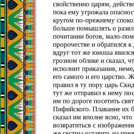
свойственно царям, действ
пока ему угрожала опасност
кругом по-прежнему спокой
больше помышлять о развл
почитании богов, мало-пом
пророчестве и обратился к
вдруг тот же юноша явился
грозном облике и сказал, чт
исполнит приказания, неме
его самого и его царство.
правил в ту пору царь Ск
тут же отправил к нему пос
им по дороге посетить св
Пифийского. Плавание их б
сказал им вполне ясно, что
возвратиться с изображение
же сестры оставить на пре