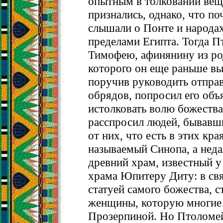
опытным в толковании вещ
признались, однако, что по
слышали о Понте и народа
пределами Египта. Тогда П
Тимофею, афинянину из ро
которого он еще раньше вы
поручив руководить отпра
обрядов, попросил его объ
истолковать волю божеств
расспросил людей, бывавши
от них, что есть в этих кра
называемый Синопа, а недал
древний храм, известный у
храма Юпитеру Диту: в св
статуей самого божества, 
женщины, которую многие
Прозерпиной. Но Птоломей 