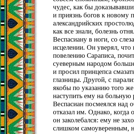
чудес, как бы доказывавши
и приязнь богов к новому 
александрийских простолюд
как все знали, болезнь отня
Веспасиану в ноги, со сле
исцелении. Он уверял, что 
повелению Сараписа, почи
суеверным народом больше
и просил принцепса смазат
глазницы. Другой, с парал
якобы по указанию того же
наступить ему на больную 
Веспасиан посмеялся над о
отказал им. Однако, когда 
он заколебался: ему не зах
слишком самоуверенным, 