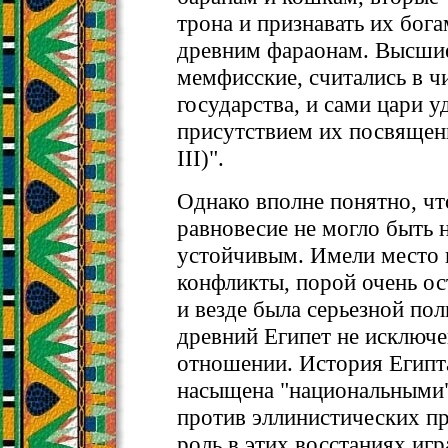
трона и признавать их бог
древним фараонам. Высши
мемфисские, считались в ч
государства, и сами цари 
присутствием их посвящени
III)".
Однако вполне понятно, чт
равновесие не могло быть 
устойчивым. Имели место 
конфликты, порой очень ос
и везде была серьезной пол
древний Египет не исключе
отношении. История Египт
насыщена "национальными
против эллинистических п
роль в этих восстаниях игр