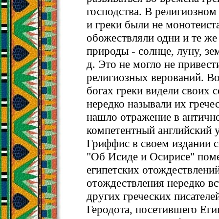
господства. В религиозном
и греки были не монотеиста
обожествляли одни и те же
природы - солнце, луну, зем
д. Это не могло не привест
религиозных верований. Во
богах греки видели своих 
нередко называли их грече
нашло отражение в антично
компетентный английский у
Гриффис в своем издании 
"Об Исиде и Осирисе" поме
египетских отождествлени
отождествления нередко вс
других греческих писателе
Геродота, посетившего Еги