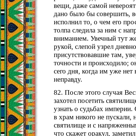
вещи, даже самой невероят
дано было бы совершить, в
исполнил то, о чем его пр
толпа следила за ним с на
вниманием. Увечный тут же
рукой, слепой узрел дневно
присутствовавшие там, увер
точности и происходило; о
сего дня, когда им уже нет
неправду.
82. После этого случая Ве
захотел посетить святилищ
узнать о судьбах империи.
в храм никого не пускали, 
святилище и с напряженны
что скажет оракул, заметил