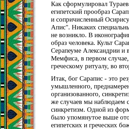
Как сформулировал Тураев
египетский прообраз Сарап
и сопричисленный Осирис
Апис". Никаких специальн
не возникло. В иконографи
образ человека. Культ Сара
Серапеуме Александрии и 
Мемфиса, в первом случае,
греческому ритуалу, во вто
Итак, бог Сарапис - это рез
умышленного, преднамеренн
организованного, синкрети
же случаев мы наблюдаем 
синкретизм. Одной из форм
было упомянутое выше от
египетских и греческих бож