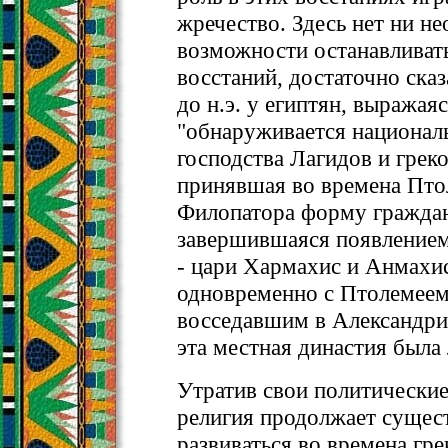
жречество. Здесь нет ни н
возможности останавливать
восстаний, достаточно сказа
до н.э. у египтян, выражая
"обнаруживается национал
господства Лагидов и грек
принявшая во времена Пто
Филопатора форму граждан
завершившаяся появлением
- цари Хармахис и Анмахи
одновременно с Птолемее
восседавшим в Александри
эта местная династия была
Утратив свои политические
религия продолжает сущест
развиваться во времена гр