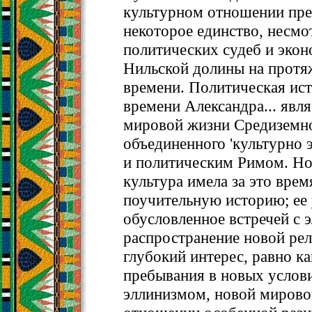
культурном отношении пр
некоторое единство, несмо
политических судеб и эко
Нильской долины на протя
времени. Политическая ист
времени Александра... явл
мировой жизни Средиземн
объединенного 'культурно 
и политическим Римом. Но
культура имела за это вре
поучительную историю; ее 
обусловленное встречей с 
распространение новой рел
глубокий интерес, равно ка
пребывания в новых услови
эллинизмом, новой мирово