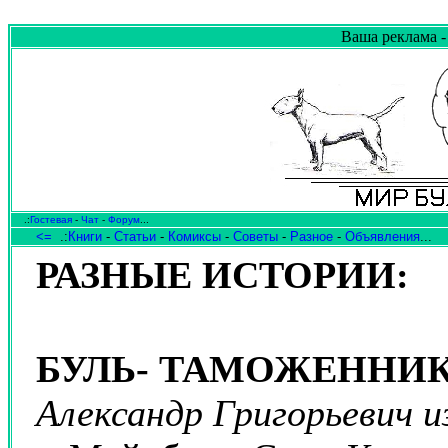
Ваша реклама -
.:
Гостевая
-
Чат
-
Форум
...
<=
.:
Книги
-
Статьи
-
Комиксы
-
Советы
-
Разное
-
Объявления
...
РАЗНЫЕ ИСТОРИИ:
БУЛЬ- ТАМОЖЕННИ
Александр Григорьевич и