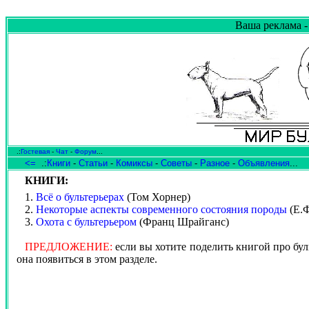
Ваша реклама -
.:
Гостевая
-
Чат
-
Форум
...
<=
.:
Книги
-
Статьи
-
Комиксы
-
Советы
-
Разное
-
Объявления
...
КНИГИ:
1.
Всё о бультерьерах
(Том Хорнер)
2.
Некоторые аспекты современного состояния породы
(Е.
3.
Охота с бультерьером
(Франц Шрайганс)
ПРЕДЛОЖЕНИЕ:
если вы хотите поделить книгой про бул
она появиться в этом разделе.