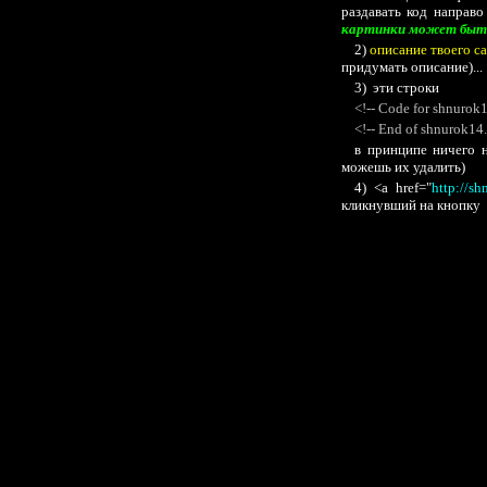
раздавать код направо
картинки может быть л
2)
описание твоего с
придумать описание)...
3) эти строки
<!-- Code for shnurok1
<!-- End of shnurok14
в принципе ничего н
можешь их удалить)
4) <a href="
http://sh
кликнувший на кнопку