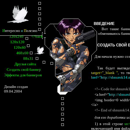
ВВЕДЕНИЕ
Вот такие банн
И
нтересно
и
П
олезно
обмениваюсь банне
120х240
<=back
120х120
СОЗДАТЬ СВОЙ 
120х60
468х60
Для начала нужно соз
88х31
Друзья сайта
Так будет выгляд
Создать свой баннер
target="_blank "
, то т
Эффекты для баннеров
href="http://shnurok14.n
Дизайн создан
<!-- Code for shnurok
09.04.2004
<a href="
http://shnuro
<img border=0 width=
</a>
<!-- End of shnurok14.
для его доработки и
1) в этой строке
src
включающий имя файла,