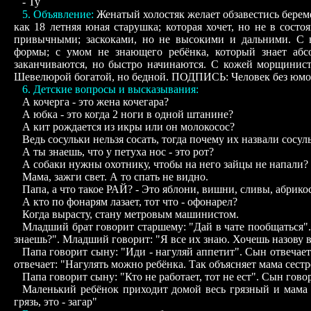
- Ту
5. Объявление:
Женатый холостяк желает обзавестись берем
как 18 летняя юная старушка; которая хочет, но не в сост
привычными; заскоками, но не высокими и дальними. С 
формы; с умом не знающего ребёнка, который знает абс
заканчиваются, но быстро начинаются. С кожей морщинисто
Шевелюрой богатой, но бедной. ПОДПИСЬ: Человек без юмо
6. Детские вопросы и высказывания:
А кочерга - это жена кочегара?
А юбка - это когда 2 ноги в одной штанине?
А кит рождается из икры или он молокосос?
Ведь сосульки нельзя сосать, тогда почему их назвали сосул
А ты знаешь, что у петуха нос - это рот?
А собаки нужны охотнику, чтобы на него зайцы не напали?
Мама, зажги свет. А то спать не видно.
Папа, а что такое РАЙ? - Это яблони, вишни, сливы, абрикосы
А кто по фонарям лазает, тот что - офонарел?
Когда вырасту, стану метровым машинистом.
Младший брат говорит старшему: "Дай в чате пообщаться". 
знаешь?". Младший говорит: "Я все их знаю. Хочешь назову в
Папа говорит сыну: "Иди - нагуляй аппетит". Сын отвечает
отвечает: "Нагулять можно ребёнка. Так объясняет мама сестре
Папа говорит сыну: "Кто не работает, тот не ест". Сын говори
Маленький ребёнок приходит домой весь грязный и мама ем
грязь, это - загар"