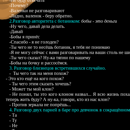
-Не буду отвечать
-Почему?
-Валенки не разговаривают
-Ладно, валенок - беру обратно.
2.Разговор авторитета с ботаником:
бобы - это деньги
-Ну чего, давай дела делать.
-Давай
-Бобы я принёс
-Спасибо - я не голоден?
-Ты чего не то несёшь ботаник, я тебя не понимаю
-Я не могу сейчас с вами разговаривать на ваши столь не
-Ты чего сказал? Ну-ка тяпни по нашему
-Бобы на бочку и рассосёмся.
3. Разговор близнецов встретившихся случайно.
- Ты чего так на меня похож?
- Это кто ещё на кого похож?
- Ты чего этим сказать хочешь?
- Может ты мой клон?
- Не понял, ты это кого клоном назвал... Я всю жизнь поха
теперь жить буду? А ну-ка, говори, кто из нас клон?
- Против зеркала не попрёшь...
4. Разговор двух парней в баре про девчонок в сокращённом
- Та
- Ту
- Не