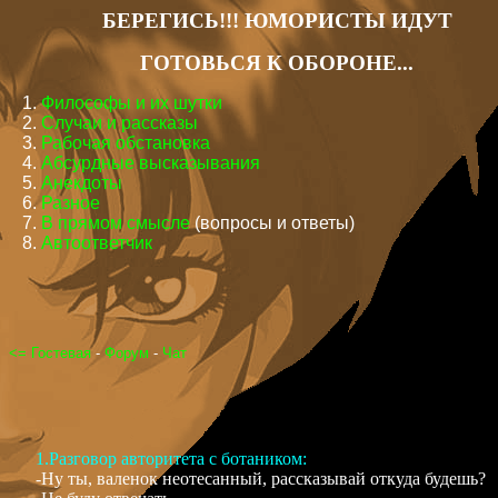
БЕРЕГИСЬ!!! ЮМОРИСТЫ ИДУТ
ГОТОВЬСЯ К ОБОРОНЕ...
1.
Философы и их шутки
2.
Cлучаи и рассказы
3.
Рабочая обстановка
4.
Абсурдные высказывания
5.
Анекдоты
6.
Разное
7.
В прямом смысле
(вопросы и ответы)
8.
Автоответчик
<=
Гостевая
-
Форум
-
Чат
1.Разговор авторитета с ботаником:
-Ну ты, валенок неотесанный, рассказывай откуда будешь?