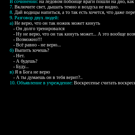
В сочинении:
на ледовом побоище враги пошли на дно, как
7.
Включите свет, дышать темно и воздуха не видно.
8.
Дай водицы напиться, а то так есть хочется, что даже пер
9. Разговор двух людей:
а)
Не верю, что он так ножик может кинуть
- Он долго тренировался
- Ну не верю, что он так кинуть может... А это вообще во
- Возможно!!!
- Всё равно - не верю...
б)
Выпить хочешь?
- Нет.
- А будешь?
- Буду...
в)
Я в Бога не верю
- А ты думаешь он в тебя верит?..
10. Объявление в учреждение:
Воскресенье считать воскресе