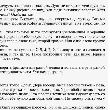
ледуем, зная или не зная это. Лунные циклы и менструации,
ко я вижу (вернее, слышу), как люди ритмично говорят. Хотя
очешь? Окей, начали.
м репером. В смысле, научись говорить под музыку. Возьми
ыку. Добейся эффекта студийной записи, а не 'голос сам по
ме. Этим приемом часто пользуются учительницы и хорошие
. Представь себе некую волну - и говори так же, постепенно
ин слог в слове тихо, второй громче. Или одно слово громче
ремя.
ется на куски по 7, 5, 4, 3, 2, 1 слову и потом начинается
пауза, и так далее. Такое построение речи, как ниже Первый
ова, по семь
говорить фрагментами разной длины и вставлять в речь разной
аясь уловить ритм. Что нам и нужно.
тся 'голос Доры'. Дора вообще была веселой теткой - пела,
стоит в раскачке твоего голоса и выбора тобой именно такого
 говорить иначе. Эта простая техника тебя научит делать со
Это тебе нужно для обратной связи. По своему опыту могу
на быть не слишком короткой, но и не слишком длинной, около