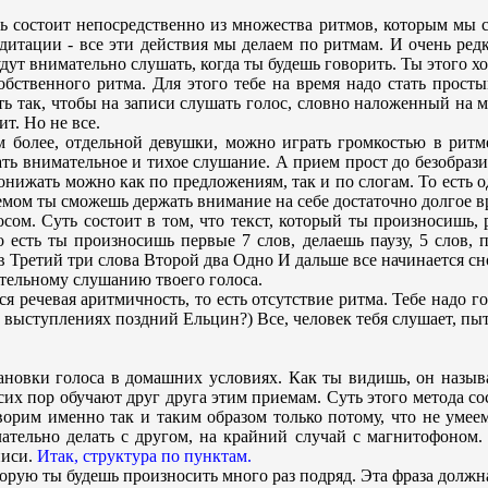
ь состоит непосредственно из множества ритмов, которым мы с
едитации - все эти действия мы делаем по ритмам. И очень ред
удут внимательно слушать, когда ты будешь говорить. Ты этого х
бственного ритма. Для этого тебе на время надо стать просты
ак, чтобы на записи слушать голос, словно наложенный на муз
т. Но не все.
м более, отдельной девушки, можно играть громкостью в рит
ь внимательное и тихое слушание. А прием прост до безобразия
ижать можно как по предложениям, так и по слогам. То есть од
емом ты сможешь держать внимание на себе достаточно долгое в
м. Суть состоит в том, что текст, который ты произносишь, реж
 есть ты произносишь первые 7 слов, делаешь паузу, 5 слов, 
 Третий три слова Второй два Одно И дальше все начинается сн
тельному слушанию твоего голоса.
ся речевая аритмичность, то есть отсутствие ритма. Тебе надо 
 выступлениях поздний Ельцин?) Все, человек тебя слушает, пыт
новки голоса в домашних условиях. Как ты видишь, он называе
их пор обучают друг друга этим приемам. Суть этого метода со
ворим именно так и таким образом только потому, что не умеем
тельно делать с другом, на крайний случай с магнитофоном. 
писи.
Итак, структура по пунктам.
которую ты будешь произносить много раз подряд. Эта фраза долж