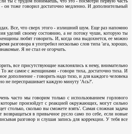
сли ты с трудом понимаешь, что это - посмотри первую часть
й - он тоже говорил достаточно медленно. И дополнительный
дах. Все, что сверх этого - излишний шум. Еще раз напомню
ния уделяй своему состоянию, а не потоку чуши, которую ты
женщины любят говорить. И, когда она выдохнется, ее можно
ремя разговора я употребил несколько слов типа 'ага, хорошо,
знакомые. Я не стал ее огорчать.
ворить, все присутствующие наклонялись к нему, внимательно
. То же самое с женщинами - говори тиха, достаточно тиха. И
ное дополнение - говорить надо тихо, и для каждого человека
 но не переспрашивает каждую минуту 'Ась?'.
 Очень часто мы говорим только с использованием горлового
, которые произойдут с реакцией окружающих, могут сильно
дет столько, сколько вы сможете взять'. Самая сложная задача
ит возвращаться в привычное русло само по себе, если новые
писывая разговор и слушая запись для коррекции. У тебя все