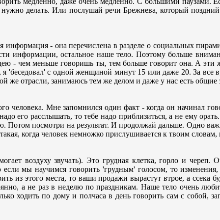
говорить медленно, даже очень медленно. С большими паузами. Е
то нужно делать. Или послушай речи Брежнева, который поздни
я информация - она перечислена в разделе о социальных пирами
асти информации, остальное наше тело. Поэтому больше внима
ю - чем меньше говоришь ты, тем больше говорит она. А эти 
я 'беседовал' с одной женщиной минут 15 или даже 20. За все в
 той же отрасли, занимаюсь тем же делом и даже у нас есть общие 
ого человека. Мне запомнился один факт - когда он начинал го
надо его расслышать, то тебе надо приблизиться, а не ему орать
лию. Потом посмотри на результат. И продолжай дальше. Одно важ
 такая, когда человек немножко прислушивается к твоим словам,
могает воздуху звучать). Это грудная клетка, горло и череп.
о если мы научимся говорить 'грудным' голосом, то изменения
ть из этого места, то ваши продажи вырастут втрое, а ссека бу
оянно, а не раз в неделю по праздникам. Наше тело очень люб
лько ходить по дому и полчаса в день говорить сам с собой, за