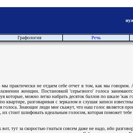
ну
Графология
Речь
 практически не отдаем себе отчет в том, как мы говорим. А 
лазнении женщин. Постановкой 'серьезного' голоса занимаютс
я которые, можно легко набрать десяток баллов по шкале 'как го
 по квартире, разговаривая с зеркалом и слушая записи известн
ция голоса. Знающие люди мне скажут, что наш голос является п
я, их стоит шлифовать идеальным голосом, которая поможет тебе
вот, тут за скоростью гнаться совсем даже не надо, ибо разговор