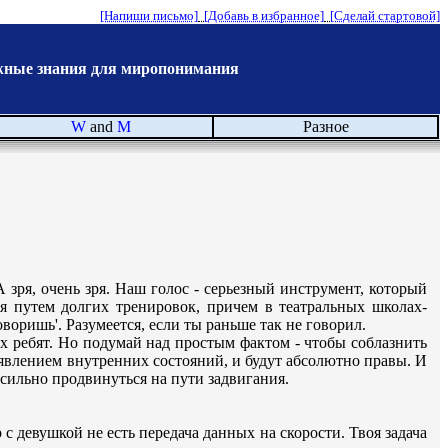
[Напиши письмо]
[Добавь в избранное]
[Сделай стартовой]
жные знания для миропонимания
W
and
M
Разное
зря, очень зря. Наш голос - серьезный инструмент, который
я путем долгих тренировок, причем в театральных школах-
воришь'. Разумеется, если ты раньше так не говорил.
ых ребят. Но подумай над простым фактом - чтобы соблазнить
роявлением внутренних состояний, и будут абсолютно правы. И
 сильно продвинуться на пути задвигания.
 с девушкой не есть передача данных на скорости. Твоя задача