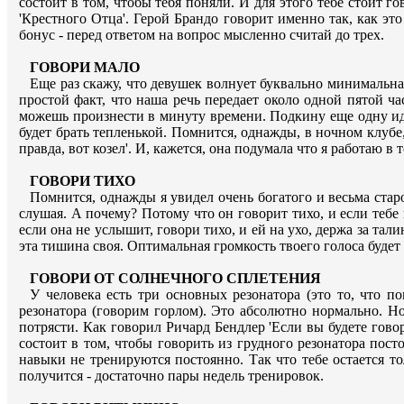
состоит в том, чтобы тебя поняли. И для этого тебе стоит 
'Крестного Отца'. Герой Брандо говорит именно так, как э
бонус - перед ответом на вопрос мысленно считай до трех.
ГОВОРИ МАЛО
Еще раз скажу, что девушек волнует буквально минимальна
простой факт, что наша речь передает около одной пятой ч
можешь произнести в минуту времени. Подкину еще одну иде
будет брать тепленькой. Помнится, однажды, в ночном клубе, 
правда, вот козел'. И, кажется, она подумала что я работаю в
ГОВОРИ ТИХО
Помнится, однажды я увидел очень богатого и весьма стар
слушая. А почему? Потому что он говорит тихо, и если тебе 
если она не услышит, говори тихо, и ей на ухо, держа за та
эта тишина своя. Оптимальная громкость твоего голоса будет
ГОВОРИ ОТ СОЛНЕЧНОГО СПЛЕТЕНИЯ
У человека есть три основных резонатора (это то, что по
резонатора (говорим горлом). Это абсолютно нормально. Н
потрясти. Как говорил Ричард Бендлер 'Если вы будете говори
состоит в том, чтобы говорить из грудного резонатора пост
навыки не тренируются постоянно. Так что тебе остается то
получится - достаточно пары недель тренировок.