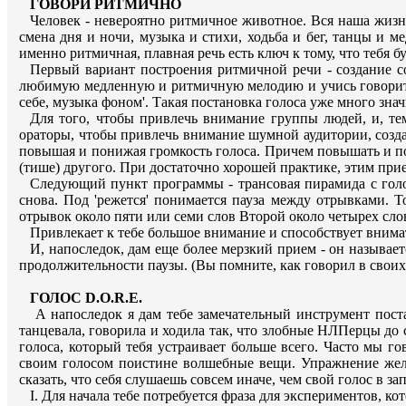
ГОВОРИ РИТМИЧНО
Человек - невероятно ритмичное животное. Вся наша жизн
смена дня и ночи, музыка и стихи, ходьба и бег, танцы и м
именно ритмичная, плавная речь есть ключ к тому, что тебя б
Первый вариант построения ритмичной речи - создание со
любимую медленную и ритмичную мелодию и учись говорить т
себе, музыка фоном'. Такая постановка голоса уже много значи
Для того, чтобы привлечь внимание группы людей, и, те
ораторы, чтобы привлечь внимание шумной аудитории, создат
повышая и понижая громкость голоса. Причем повышать и пон
(тише) другого. При достаточно хорошей практике, этим при
Следующий пункт программы - трансовая пирамида с голосо
снова. Под 'режется' понимается пауза между отрывками. То
отрывок около пяти или семи слов Второй около четырех слов
Привлекает к тебе большое внимание и способствует внима
И, напоследок, дам еще более мерзкий прием - он называет
продолжительности паузы. (Вы помните, как говорил в своих
ГОЛОС D.O.R.E.
А напоследок я дам тебе замечательный инструмент поста
танцевала, говорила и ходила так, что злобные НЛПерцы до с
голоса, который тебя устраивает больше всего. Часто мы го
своим голосом поистине волшебные вещи. Упражнение жела
сказать, что себя слушаешь совсем иначе, чем свой голос в за
I. Для начала тебе потребуется фраза для экспериментов, 