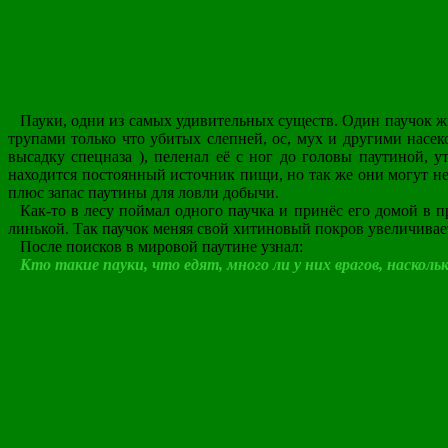
Пауки, одни из самых удивительных существ. Один паучок жи
трупами только что убитых слепней, ос, мух и другими насек
высадку спецназа ), пеленал её с ног до головы паутиной, у
находится постоянный источник пищи, но так же они могут не 
плюс запас паутины для ловли добычи.
Как-то в лесу поймал одного паучка и принёс его домой в пр
линькой. Так паучок меняя свой хитиновый покров увеличиваетс
После поисков в мировой паутине узнал:
Кто такие пауки, что едят, много ли у них врагов, наскол