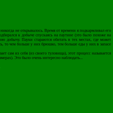
 никогда не открывалось. Время от времени я подкармливал его
одбирался к добыче спускаясь на паутине (это было похоже на
вою добычу. Пауки стараются обитать в тех местах, где может
ь, то чем больше у них брюшко, тем больше еды у них в запасе
ет сам из себя (из своего туловища), этот процесс называется
змерах). Это было очень интересно наблюдать...
.