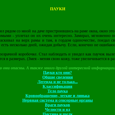
ПАУКИ
л рядом со мной на даче пристроившись на раме окна, окно это
омыми - уплетал он их очень интересно. Замирал, мгновенно п
таскивал на верх рамы и там, в гордом одиночестве, поедал с
есть несколько дней, ожидая добычу. Если, конечно не ошибаюс
озрачной коробочке. Стал наблюдать и увидел как паучок вылеза
я в размерах. (Змея - меняя свою кожу, тоже увеличивается в ра
ько они опасны. А также много другой интересной информации
Пауки кто они?
Общие сведения
Легенда и не только...
Классификация
Тело паука
Кровообращение, легкие и линька
Нервная система и сенсорные органы
Враги пауков
Челюсти и яд
Паутина и шелк