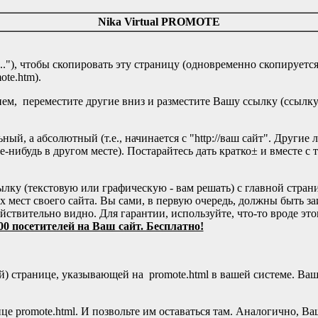
Nika Virtual PROMOTE
."), чтобы скопировать эту страницу (одновременно скопируется
ote.htm).
ием, переместите другие вниз и разместите Вашу ссылку (ссылк
ьный, а абсолютный (т.е., начинается с "http://ваш сайт". Други
-нибудь в другом месте). Постарайтесь дать кратко± и вместе с
ылку (текстовую или графическую - вам решать) с главной стра
х мест своего сайта. Вы сами, в первую очередь, должны быть з
ействительно видно. Для гарантии, используйте, что-то вроде это
 посетителей на Ваш сайт. Бесплатно!
) странице, указывающей на promote.html в вашей системе. Ваш
е promote.html. И позвольте им оставаться там. Аналогично, Ва