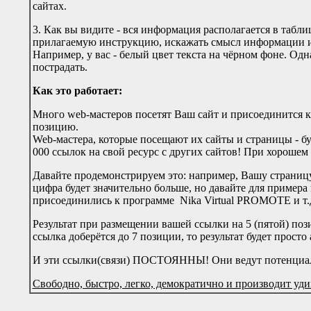
сайтах.
3. Как вы видите - вся информация располагается в таб
прилагаемую инструкцию, искажать смысл информации и т
Например, у вас - белый цвет текста на чёрном фоне. О
пострадать.
Как это работает:
Много web-мастеров посетят Ваш сайт и присоединится к 
позицию.
Web-мастера, которые посещают их сайты и страницы - буд
000 ссылок на свой ресурс с других сайтов! При хорошем 
Давайте продемонстрируем это: например, Вашу страницу p
цифра будет значительно больше, но давайте для примера 
присоединились к программе Nika Virtual PROMOTE и т.д
Результат при размещении вашей ссылки на 5 (пятой) поз
ссылка доберётся до 7 позиции, то результат будет прост
И эти ссылки(связи) ПОСТОЯННЫ! Они ведут потенциаль
Свободно, быстро, легко, демократично и производит уд