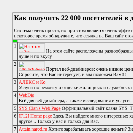
Как получить 22 000 посетителей в д
Система очень проста, но при этом является очень эффе
некоторое время обнаружите, что ссылка на Ваш сайт стои
1
На этом сайте расположены разнообразные
душе и по вкусу
2
Портал веб-дизайнеров: очень низкие цены
Спросите, что Вас интересует, и мы поможем Вам!!!
3
АЛЕКС и Ко
Услуги по ремонту и отделке жилищных и служебных
4
WebDis
Всё для веб дизайнера, а также исследования и услуги
5
SYS Clan's Web Page
Оффициальный сайт клана SYS. Так
6
[F12] Home page
Здесь Вы найдете много интересных ха
другое... Только у нас и только для Вас.
7
Attain.narod.ru
Хотите зарабатывать хорошие деньги? Зна