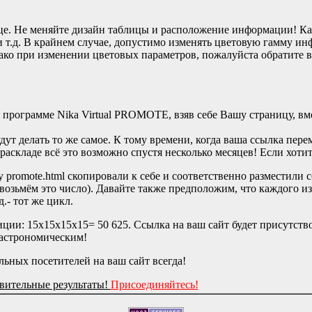
лице. Не меняйте дизайн таблицы и расположение информации! К
.д. В крайнем случае, допустимо изменять цветовую гамму инфо
днако при изменении цветовых параметров, пожалуйста обратите
программе Nika Virtual PROMOTE, взяв себе Вашу страницу, вме
ут делать то же самое. К тому времени, когда ваша ссылка пере
раскладе всё это возможно спустя несколько месяцев! Если хотит
romote.html скопировали к себе и соответственно разместили сс
возьмём это число). Давайте также предположим, что каждого из
.- тот же цикл.
иции: 15x15x15x15= 50 625. Ссылка на ваш сайт будет присутство
о астрономическим!
ных посетителей на ваш сайт всегда!
ивительные результаты!
Присоединяйтесь!