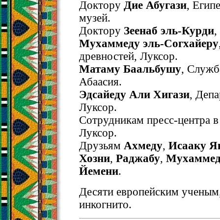
Доктору
Дие Абугази
, Егип
музей.
Доктору
Зеенаб эль-Курди
,
Мухаммеду эль-Согхайеру
древностей, Луксор.
Матаму Баальбушу
, Служб
Абаасия.
Эдсайеду Али Хигази
, Деп
Луксор.
Сотрудникам пресс-центра в 
Луксор.
Друзьям
Ахмеду
,
Исааку Я
Хозни
,
Раджабу
,
Мухаммед
Йемени
.
Десяти европейским ученым
инкогнито.