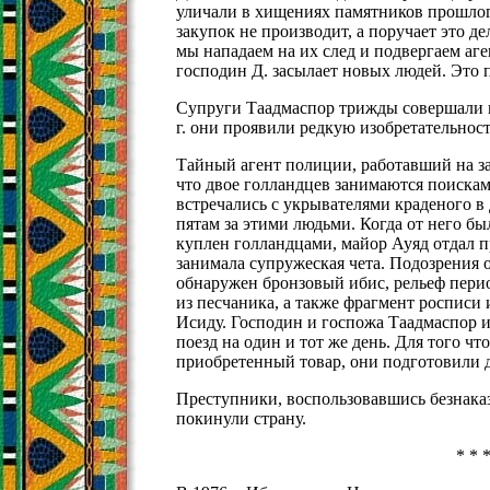
уличали в хищениях памятников прошлого
закупок не производит, а поручает это д
мы нападаем на их след и подвергаем аге
господин Д. засылает новых людей. Это п
Супруги Таадмаспор трижды совершали н
г. они проявили редкую изобретательност
Тайный агент полиции, работавший на за
что двое голландцев занимаются поискам
встречались с укрывателями краденого в 
пятам за этими людьми. Когда от него бы
куплен голландцами, майор Ауяд отдал п
занимала супружеская чета. Подозрения 
обнаружен бронзовый ибис, рельеф пери
из песчаника, а также фрагмент роспис
Исиду. Господин и госпожа Таадмаспор и
поезд на один и тот же день. Для того ч
приобретенный товар, они подготовили д
Преступники, воспользовавшись безнаказ
покинули страну.
* * 