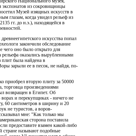
аирского Национального музея,
и экспонатов из сокровищницы
посетил Музей изящных искусств в
ым глазам, когда увидел рельеф из
135 гг. до н.э.), находящейся в
ревностей.
 древнеегипетского искусства попал
археологи закончили обследование
е чего оно было открыто для
ва рельефа оказались вырубленными
з плит была найдена в
оры зарыли ее в песок, не найдя, по-
о приобрел вторую плиту за 50000
а, торговца произведениями
ыл возвращен в Египет. Об
 ворах и перекупщиках - ничего не
ту, 60 сантиметров в ширину и 20
ук не туристов, а воров-
сказывал мне: "Как только мы
американская сторона поставила
 если предоставите взамен какой-либо
ей стране называют подобные