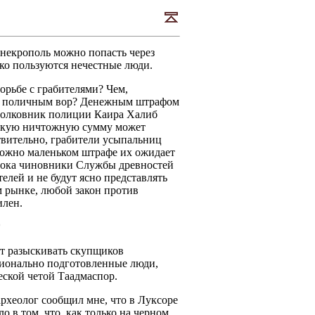
 некрополь можно попасть через
ко пользуются нечестные люди.
борьбе с грабителями? Чем,
 с поличным вор? Денежным штрафом
 Полковник полиции Каира Халиб
 такую ничтожную сумму может
вительно, грабители усыпальниц
тожно маленьком штрафе их ожидает
 пока чиновники Службы древностей
телей и не будут ясно представлять
 рынке, любой закон против
илен.
*
ут разыскивать скупщиков
ссионально подготовленные люди,
еской четой Таадмаспор.
археолог сообщил мне, что в Луксоре
 в том, что, как только на черном