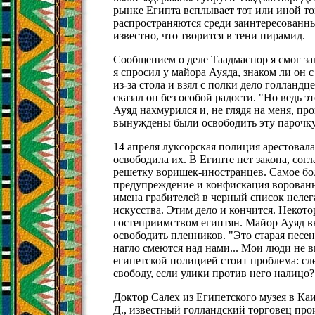
рынке Египта всплывает тот или иной то
распространяются среди заинтересованны
известно, что творится в тени пирамид.
Сообщением о деле Таадмаспор я смог заня
я спросил у майора Ауяда, знаком ли он 
из-за стола и взял с полки дело голландц
сказал он без особой радости. "Но ведь эт
Ауяд нахмурился и, не глядя на меня, пр
вынуждены были освободить эту парочку
14 апреля луксорская полиция арестовал
освободила их. В Египте нет закона, сог
решетку воришек-иностранцев. Самое боль
предупреждение и конфискация ворованн
имена грабителей в черный список неле
искусства. Этим дело и кончится. Некот
гостеприимством египтян. Майор Ауяд в
освободить пленников. "Это старая песен
нагло смеются над нами... Мои люди не в
египетской полицией стоит проблема: сл
свободу, если улики против него налицо?
Доктор Салех из Египетского музея в Каи
Д., известный голландский торговец прои