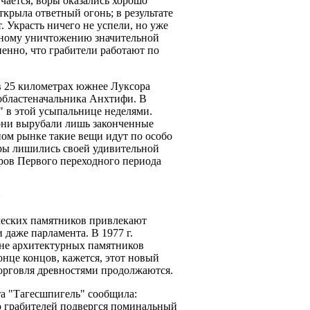
учается, воры оказались хорошо
крыла ответный огонь; в результате
. Украсть ничего не успели, но уже
лному уничтожению значительной
енно, что грабители работают по
в 25 километрах южнее Луксора
областеначальника Анхтифи. В
" в этой усыпальнице неделями.
 они вырубали лишь законченные
ом рынке такие вещи идут по особо
ры лишились своей удивительной
ров Первого переходного периода
*
ческих памятников привлекают
 даже парламента. В 1977 г.
ане архитектурных памятников
онце концов, кажется, этот новый
 торговля древностями продолжаются.
ета "Тагесшпигель" сообщила:
ю грабителей подвергся поминальный