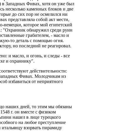
э.) в Западных Фивах, хотя он уже был
ось несколько каменных блоков и две
торые до сих пор не осмелился ни
ах представляла собой акт мести,
по-немецки, которое мой египетский
г.: "Охранник обнаружил среди руин
ставленные грабителем, - масло и
акую-то деталь с помощью огня.
тору, но последний не реагировал.
о: и масло, и огонь, и следы - все
ахе и охраннику".
соответствуют действительности:
 Западных Фивах. Молодчикам из
особ избавиться от неприятного
*
до наших дней, то этим мы обязаны
1548 г. он вместе с физиком
пини нашел в лице турецкого
особного на любое преступление
л итальянцу взорвать пирамиду