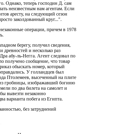
. Однако, теперь господин Д. сам
елать неизвестным нам агентам. Если
нтов аресту, на следующий сезон
росто заколдованный круг...".
езаконные операции, причем в 1978
ь.
падном берегу, получил сведения,
и древностей и несколько раз
Дра абу-ль-Негга. Агент следовал по
ло получено сообщение, что товар
риказ обыскать номер, который
оправдались. У голландцев был
ода Птолемеев, высеченный на плите
и из гробницы, изображавший богиню
мели по два билета на самолет и
тобы вывезти незаконно
ва варианта побега из Египта.
анностью, без затруднений
*