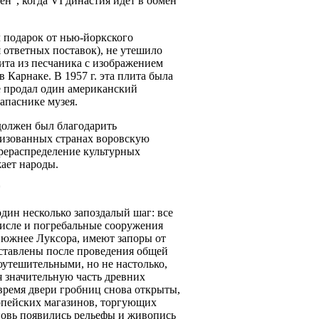
н", когда VI династия идет в обмен
 подарок от нью-йоркского
 ответных поставок), не утешило
лита из песчаника с изображением
 Карнаке. В 1957 г. эта плита была
е продал один американский
запаснике музея.
должен был благодарить
лизованных странах воровскую
ерераспределение культурных
ает народы.
*
один несколько запоздалый шаг: все
числе и погребальные сооружения
 южнее Луксора, имеют запоры от
ставлены после проведения общей
оутешительными, но не настолько,
я значительную часть древних
время двери гробниц снова открыты,
ропейских магазинов, торгующих
новь появились рельефы и живопись