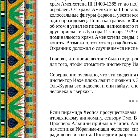
храм Аменхотепа III (1403-1365 гг. до н.
ограблен. От храма Аменхотепа III остал
колоссальные фигуры фараона, увезти ко
один проходимец. Попытка грабежа в Фив
об этом я узнал из письма, написанного 
друг прислал из Луксора 11 января 1979 
поминального храма Аменхотепа следы, о
копоть. Возможно, тот хотел раздобыть к
Охранник доложил о случившемся инспек
Говорят, что происшествие было подстроен
для того, чтобы отомстить инспектору Й
Совершенно очевидно, что эти сведения 
инспектор Йахе плохо ладит с людьми в
Эль-Курны это надоело, и они найдут сп
человека в "верхах".
* * 
Если пирамида Хеопса просуществовала 
итальянскому дипломату, сеньору Эмо. В 
Просперо Альпини прибыл в Египет. Аль
наместника Ибрагима-паши человека, сп
ради денег и золота. Последний разреши