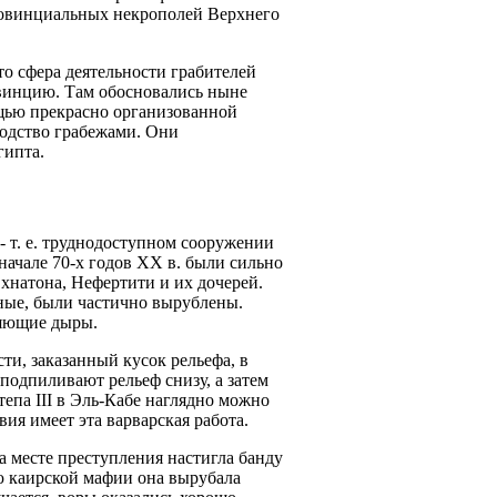
провинциальных некрополей Верхнего
то сфера деятельности грабителей
овинцию. Там обосновались ныне
ощью прекрасно организованной
одство грабежами. Они
гипта.
 т. е. труднодоступном сооружении
начале 70-х годов XX в. были сильно
хнатона, Нефертити и их дочерей.
ные, были частично вырублены.
ияющие дыры.
ти, заказанный кусок рельефа, в
подпиливают рельеф снизу, а затем
епа III в Эль-Кабе наглядно можно
вия имеет эта варварская работа.
а месте преступления настигла банду
ю каирской мафии она вырубала