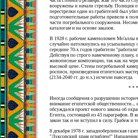
часть стенного рельефа. Как это часто сл
вооружены и начали стрельбу. Полиция от
перестрелки один из грабителей был убит
подготовительные работы привели к по
части погребального сооружения. Несомн
каталогам и на основе заказов.
В 1928 г. рабочие каменоломен Мо'аллы 
случайно натолкнулись на усыпальницу 
середине 70-х годов грабители "работали
Действуя по строго намеченному плану,
живописные композиции, так как на черн
высокой цене. Стены погребальной каме
росписи, произведения египетских масте
(2134-2040 гг. до н.э.) исчезли навсегда.
* * 
Иногда сообщения о разрушении истори
внимание египетской общественности... и
обсуждался проект нового закона об охр
Египта, состоящий из 43 параграфов. В к
закон так и не вступил в силу. Грабеж и
8 декабря 1978 г. западноберлинская газ
"Луксорский храм ограблен!" Нападени