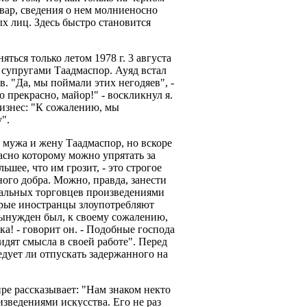
вар, сведения о нем молниеносно
х лиц. Здесь быстро становится
ться только летом 1978 г. 3 августа
с супругами Таадмаспор. Ауяд встал
ев. "Да, мы поймали этих негодяев", -
о прекрасно, майор!" - воскликнул я.
оизнес: "К сожалению, мы
".
а мужа и жену Таадмаспор, но вскоре
ласно которому можно упрятать за
шее, что им грозит, - это строгое
ого добра. Можно, правда, занести
гальных торговцев произведениями
орые иностранцы злоупотребляют
ынужден был, к своему сожалению,
ка! - говорит он. - Подобные господа
идят смысла в своей работе". Перед
едует ли отпускать задержанного на
ре рассказывает: "Нам знаком некто
зведениями искусства. Его не раз