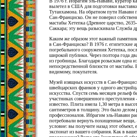
В 1976 г. Ибрагим эль-Навави, куратор к
вылетел в США для подготовки выставк
Тутанхамона. На обратном пути Навави 
Сан-Франциско. Он не поверил собственн
мастабы Хетепка (Древнее царство, 2635-2
Саккара; эту вещь разыскивала Служба д
Каким же образом этот важный памятник
в Сан-Франциско? В 1976 г. египетские 
погребального сооружения Хетепка, посл
широкой публики. Через полтора года д
из гробницы. Благодаря розыскам одна и
непосредственной близости от мастабы. В
видимому, покупателя.
Музей изящных искусств в Сан-Франциск
швейцарских франков у одного австрийц
искусства. Спустя семь месяцев рельеф б
участниках совершенного преступления -
известно. Плита имела 1,30 метра в высо
сантиметров в толщину. Это было делом р
профессионалов. Ибрагим эль-Навави рас
потребовали вернуть похищенные вещи, 
условие: вы получите назад этот объект,
экспонат из вашего собрания. Как в ваш