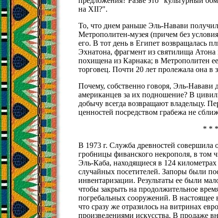
предложения? Разве это "культурный обме
на XII?".
То, что днем раньше Эль-Навави получил
Метрополитен-музея (причем без условия
его. В тот день в Египет возвращалась п
Эхнатона, фрагмент из святилища Атона в
похищена из Карнака; в Метрополитен е
торговец. Почти 20 лет пролежала она в 
Почему, собственно говоря, Эль-Навави 
американцев за их подношение? В циви
добычу всегда возвращают владельцу. П
ценностей посредством грабежа не сближ
* * 
В 1973 г. Служба древностей совершила 
гробницы фиванского некрополя, в том 
Эль-Каба, находящиеся в 124 километрах
случайных посетителей. Запоры были по
инвентаризации. Результаты ее были мал
чтобы закрыть на продолжительное врем
погребальных сооружений. В настоящее 
что сразу же отразилось на витринах ев
произведениями искусства. В продаже в