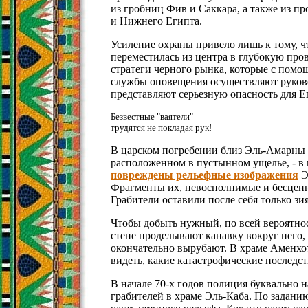
из гробниц Фив и Саккара, а также из 
и Нижнего Египта.
Усиление охраны привело лишь к тому, ч
переместилась из центра в глубокую пр
стратеги черного рынка, которые с пом
службы оповещения осуществляют руков
представляют серьезную опасность для Е
Безвестные "ваятели"
трудятся не покладая рук!
В царском погребении близ Эль-Амарны -
расположенном в пустынном ущелье, - в 
повреждены рельефные изображения
Э
Фрагменты их, невосполнимые и бесцен
Грабители оставили после себя только з
Чтобы добыть нужный, по всей вероятнос
стене проделывают канавку вокруг него, 
окончательно вырубают. В храме Аменхот
видеть, какие катастрофические последст
В начале 70-х годов полиция буквально н
грабителей в храме Эль-Каба. По задани