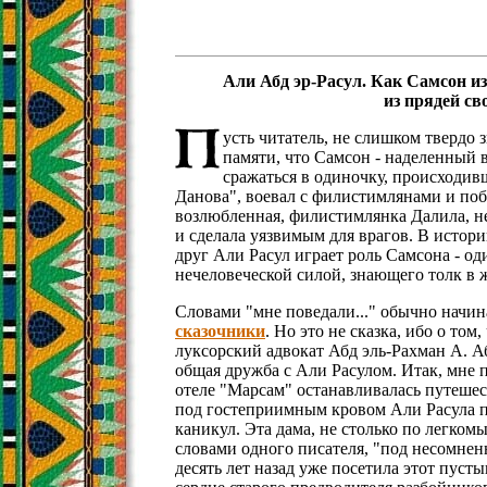
Али Абд эр-Расул. Как Самсон и
из прядей св
усть читатель, не слишком твердо
памяти, что Самсон - наделенный
сражаться в одиночку, происходив
Данова", воевал с филистимлянами и побе
возлюбленная, филистимлянка Далила, не
и сделала уязвимым для врагов. В истори
друг Али Расул играет роль Самсона - од
нечеловеческой силой, знающего толк в 
Словами "мне поведали..." обычно начи
сказочники
. Но это не сказка, ибо о том
луксорский адвокат Абд эль-Рахман А. Аб
общая дружба с Али Расулом. Итак, мне п
отеле "Марсам" останавливалась путеше
под гостеприимным кровом Али Расула п
каникул. Эта дама, не столько по легком
словами одного писателя, "под несомне
десять лет назад уже посетила этот пуст