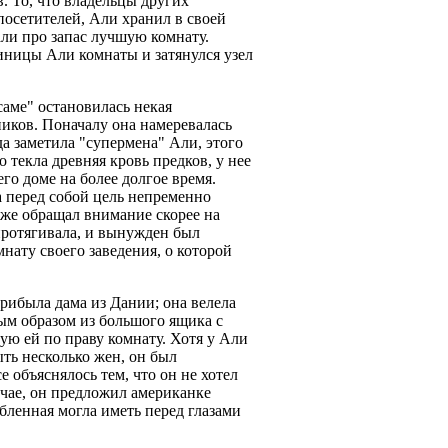
. То, что владельцы других
посетителей, Али хранил в своей
али про запас лучшую комнату.
иницы Али комнаты и затянулся узел
саме" остановилась некая
ников. Поначалу она намеревалась
да заметила "супермена" Али, этого
 текла древняя кровь предков, у нее
его доме на более долгое время.
 перед собой цель непременно
 же обращал внимание скорее на
 протягивала, и вынужден был
нату своего заведения, о которой
рибыла дама из Дании; она велела
ым образом из большого ящика с
ую ей по праву комнату. Хотя у Али
ыть несколько жен, он был
е объяснялось тем, что он не хотел
учае, он предложил американке
бленная могла иметь перед глазами