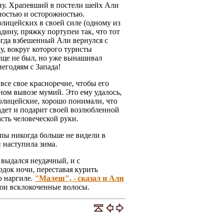
у. Храпевший в постели шейх Али
ностью и осторожностью.
лицейских в своей силе (одному из
дину, пряжку портупеи так, что тот
Когда взбешенный Али вернулся с
, вокруг которого туристы
еще не был, но уже вынашивал
егодяям с Запада!
все свое красноречие, чтобы его
ном вывозе мумий. Это ему удалось,
полицейские, хорошо понимали, что
радет и подарит своей возлюбленной
сть человеческой руки.
пы никогда больше не видели в
 наступила зима.
 выдался неудачный, и с
док ночи, переставая курить
ю наргиле.
"Малеш", - сказал и Али
свои всклокоченные волосы.