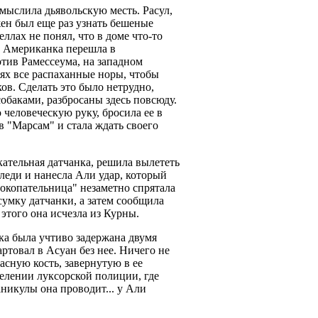
амыслила дьявольскую месть. Расул,
жен был еще раз узнать бешеные
лах не понял, что в доме что-то
. Американка перешла в
тив Рамессеума, на западном
лях все распаханные норы, чтобы
ков. Сделать это было нетрудно,
обаками, разбросаны здесь повсюду.
еловеческую руку, бросила ее в
в "Марсам" и стала ждать своего
кательная датчанка, решила вылететь
 леди и нанесла Али удар, который
бокопательница" незаметно спрятала
умку датчанки, а затем сообщила
этого она исчезла из Курны.
ка была учтиво задержана двумя
товал в Асуан без нее. Ничего не
асную кость, завернутую в ее
делении луксорской полиции, где
никулы она проводит... у Али