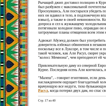
Рычащий джип доставил полицию в Курн
был разбужен с максимальной почтитель
Проснувшись, Али постарался убедить по
них он вдавил в тело, в подложечную впа
взвыл), а также в своей невиновности. 
допроса и сел к жужжащему холодильнику
потягивали холодное пиво, оправдан он 
хитроумные планы отмщения всем этим н
Адвокат Абузеед должен был употребить 
доверитель избежал обвинения в незакон
поскольку все в Луксоре, в том числе и 
такой человек, как Али Расул, скорее ук
"колосс Мемнона", чем преподнесет ей ча
Привлекательную даму из северной Евро
Курне. Последняя осень Али кончилась, и
"Малеш", - говорит египтянин, если день
наслаждением ощущает благодатный холо
врачующую все недуги, тихо булькающу
Расул
, когда потерял двух дам, но спас 
Стр. 17 из 40