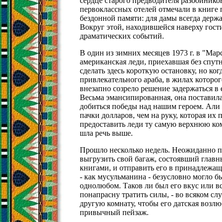
сердце старого предводителя разбойников
первоклассных отелей отмечали в книге 
бездонной памяти: для дамы всегда держ
Вокруг этой, находившейся наверху гост
драматических событий.
В один из зимних месяцев 1973 г. в "Мар
американская леди, приехавшая без спут
сделать здесь короткую остановку, но ког
привлекательного араба, в жилах которого
внезапно созрело решение задержаться в 
Весьма эмансипированная, она поставила
добиться победы над нашим героем. Али
пачки долларов, чем на руку, которая их
предоставить леди ту самую верхнюю ком
шла речь выше.
Прошло несколько недель. Неожиданно п
выгрузить свой багаж, состоявший главн
книгами, и отправить его в принадлежащ
- как мусульманина - безусловно могло б
однолюбом. Таков ли был его вкус или вс
понапрасну тратить силы, - во всяком сл
другую комнату, чтобы его датская возлю
привычный пейзаж.