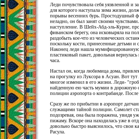
Леди почувствовала себя уязвленной и з
для которого наступала зима жизни, дол
порывы весенних бурь. Простодушный фел
неладно, он был занят своими чувствами
наступление. В Шейх-Абд-эль-Курне, про
фиванском берегу, она исковыряла на по
раздобыть кое-что из человеческих остан
поскольку кости, принесенные детьми и с
Наконец леди нашла мумифицированную ч
пластиковый пакет, довольная вернулась 
часа.
Настал он, когда любимица дома, привле
на прогулку из Луксора в Асуан. Вот тут
многое изменил в его жизни. Леди- "гро
найденную ею часть мумии в дорожную с
полиции аэропорта о контрабанде. После 
Сразу же по прибытии в аэропорт датчан
служащими тайной полиции. Самолет стар
подозревая, она была поражена, увидя уж
пижаму. Вскоре она находилась уже в от
довольно быстро выяснилось, что свои ка
Расула.