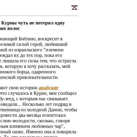
з Курны чуть не потерял одну
оих волос
 знающий Библию, воскресит в
 великой силой герой, любивший
ший из израильского "племени
ждал их до тех пор, пока его
 лишила его силы тем, что остригла
и, которую я хочу рассказать, мой
инокого борца, одаренного
женской привлекательности.
нают свои истории
арабские
, что случалось в Курне, мне сообщил
у-зеед, с которым нас связывает
оведали... Несколько лет подряд в
ственница из холодной Дании, чтобы
ровести два месяца египетских
ыслию молодости, сколько, говоря
нным влиянием любовных чар",
ынный оазис. Именно она и покорила