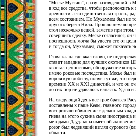
"Месье Мусташ", сразу разглядевший в 
в ход все средства, чтобы расположить к 
древности - его единственная страсть, р
всем состоянием. Но Мухаммед был не то
другого берега Нила. Прошло немало вр
стол несколько вещей, заметив при этом, 
совершить сделку. Месье согласился; он 
поспешность могла бы увести его от цели
и тогда он, Мухаммед, сможет показать н
Глава клана сдержал слово, не подозрева
ставит западню для лучших охотников Ш
хвастал ценностями, обнаружение которых
имело роковые последствия. Месье был 
воровскую добычу, поняв тут же, что пер
времени XX и XXI династий, и что он очу
до сих пор не удавалось напасть. Удача и
На следующий день все трое братьев Рас
доставлены к паше Кеяы, главного горо
восприняли обвинение с деланным хладн
гнева на этого сукина сына иностранца и
методами Дауд-паша имеет обыкновение 
розог был леденящий взгляд сурового (ка
области.