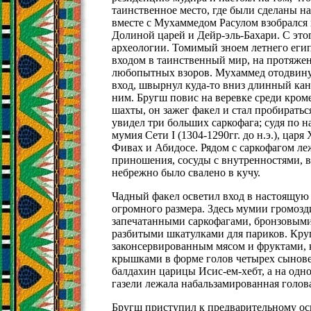
таинственное место, где были сделаны на
вместе с Мухаммедом Расулом взобрался
Долиной царей и Дейр-эль-Бахари. С этог
археологии. Томимый зноем летнего егип
входом в таинственный мир, на протяжен
любопытных взоров. Мухаммед отодвину
вход, швырнул куда-то вниз длинный кана
ним. Бругш повис на веревке среди кро
шахты, он зажег факел и стал пробираться
увидел три больших саркофага; судя по н
мумия Сети I (1304-1290гг. до н.э.), цар
Фивах и Абидосе. Рядом с саркофагом л
приношения, сосуды с внутренностями, ва
небрежно было свалено в кучу.
Чадный факел осветил вход в настоящую
огромного размера. Здесь мумии громоз
запечатанными саркофагами, бронзовым
разбитыми шкатулками для париков. Кру
законсервированным мясом и фруктами, 
крышками в форме голов четырех сыновей
балдахин царицы Исис-ем-хебт, а на одно
газели лежала набальзамированная голова
Бругш приступил к предварительному о