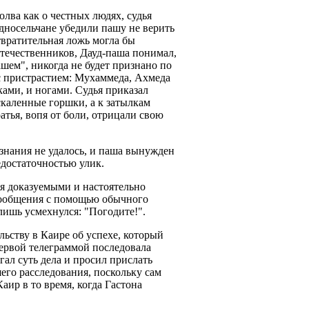
лва как о честных людях, судья
носельчане убедили пашу не верить
твратительная ложь могла бы
отечественников, Дауд-паша понимал,
шем", никогда не будет признано по
с пристрастием: Мухаммеда, Ахмеда
ами, и ногами. Судья приказал
каленные горшки, а к затылкам
тья, вопя от боли, отрицали свою
знания не удалось, и паша вынужден
едостаточностью улик.
я доказуемыми и настоятельно
 сообщения с помощью обычного
 лишь усмехнулся: "Погодите!".
ьству в Каире об успехе, который
первой телеграммой последовала
гал суть дела и просил прислать
его расследования, поскольку сам
аир в то время, когда Гастона