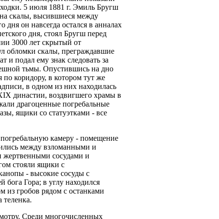
ходки. 5 июля 1881 г. Эмиль Бругш
 на скалы, высившиеся между
о дня он навсегда остался в анналах
етского дня, стоял Бругш перед
ии 3000 лет скрытый от
л обломки скалы, преграждавшие
т и подал ему знак следовать за
мешной тьмы. Опустившись на дно
 по коридору, в котором тут же
адписи, в одном из них находилась
я XIX династии, воздвигшего храмы в
ежали драгоценные погребальные
зы, ящики со статуэтками - все
 погребальную камеру - помещение
дились между взломанными и
и жертвенными сосудами и
гом стояли ящики с
канопы - высокие сосуды с
 бога Гора; в углу находился
м из гробов рядом с останками
 теленка.
смотру. Среди многочисленных