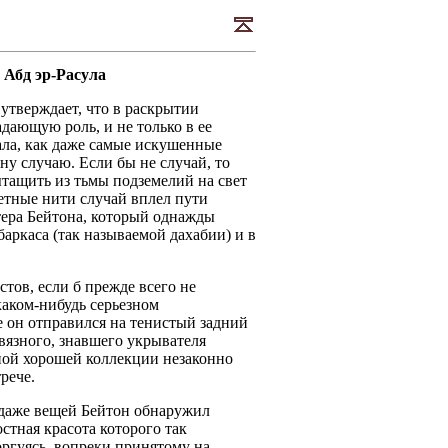
 Абд эр-Расула
утверждает, что в раскрытии
дающую роль, и не только в ее
ала, как даже самые искушенные
у случаю. Если бы не случай, то
ытащить из тьмы подземелий на свет
метные нити случай вплел пути
тера Бейтона, который однажды
баркаса (так называемой дахабии) и в
стов, если б прежде всего не
каком-нибудь серьезном
е он отправился на тенистый задний
связного, знавшего укрывателя
ной хорошей коллекции незаконно
рече.
одаже вещей Бейтон обнаружил
стная красота которого так
торгуясь, вопреки принятому на