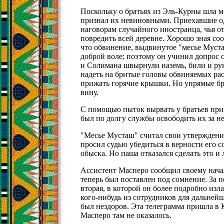
Поскольку о братьях из Эль-Курны шла мо
признал их невиновными. Приехавшие од
наговорам случайного иностранца, чья о
повредить всей деревне. Хорошо зная со
что обвинение, выдвинутое "месье Муста
доброй воле; поэтому он учинил допрос 
и Солимана швырнули наземь, били и рук
надеть на бритые головы обвиняемых рас
прижать горячие крышки. Но упрямые бра
вину.
С помощью пыток вырвать у братьев при
был по долгу службы освободить их за н
"Месье Мусташ" считал свои утверждени
просил судью убедиться в верности его
обыска. Но паша отказался сделать это и
Ассистент Масперо сообщил своему начал
теперь был поставлен под сомнение. За 
вторая, в которой он более подробно изла
кого-нибудь из сотрудников для дальнейш
был нездоров. Эта телеграмма пришла в К
Масперо там не оказалось.