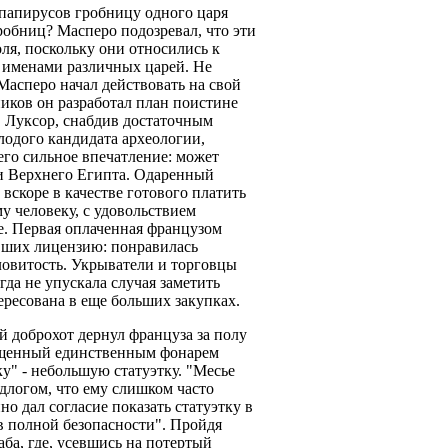
папирусов гробницу одного царя
робниц? Масперо подозревал, что эти
ля, поскольку они относились к
 именами различных царей. Не
асперо начал действовать на свой
ников он разработал план поистине
в Луксор, снабдив достаточным
олодого кандидата археологии,
его сильное впечатление: может
ами Верхнего Египта. Одаренный
вскоре в качестве готового платить
у человеку, с удовольствием
. Первая оплаченная французом
евших лицензию: понравилась
ловитость. Укрыватели и торговцы
гда не упускала случая заметить
ересована в еще больших закупках.
 доброхот дернул француза за полу
вещенный единственным фонарем
ку" - небольшую статуэтку. "Месье
едлогом, что ему слишком часто
о дал согласие показать статуэтку в
 в полной безопасности". Пройдя
ба, где, усевшись на потертый