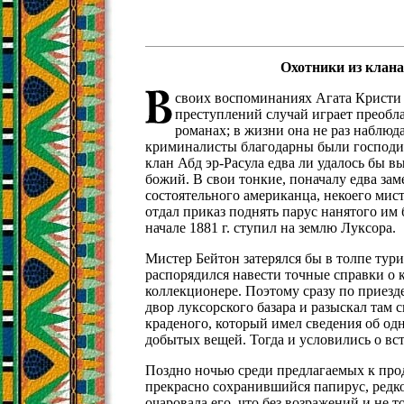
Охотники из клана
своих воспоминаниях Агата Кристи 
преступлений случай играет преобла
романах; в жизни она не раз наблюд
криминалисты благодарны были господин
клан Абд эр-Расула едва ли удалось бы в
божий. В свои тонкие, поначалу едва за
состоятельного американца, некоего мис
отдал приказ поднять парус нанятого им 
начале 1881 г. ступил на землю Луксора.
Мистер Бейтон затерялся бы в толпе тури
распорядился навести точные справки о 
коллекционере. Поэтому сразу по приезд
двор луксорского базара и разыскал там 
краденого, который имел сведения об од
добытых вещей. Тогда и условились о вст
Поздно ночью среди предлагаемых к пр
прекрасно сохранившийся папирус, редко
очаровала его, что без возражений и не 