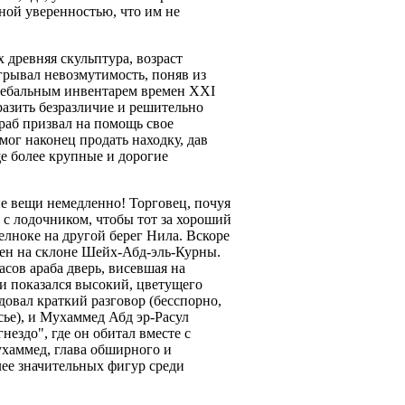
лной уверенностью, что им не
х древняя скульптура, возраст
грывал невозмутимость, поняв из
гребальным инвентарем времен XXI
разить безразличие и решительно
Араб призвал на помощь свое
смог наконец продать находку, дав
е более крупные и дорогие
ые вещи немедленно! Торговец, почуя
 с лодочником, чтобы тот за хороший
лноке на другой берег Нила. Вскоре
ен на склоне Шейх-Абд-эль-Курны.
асов араба дверь, висевшая на
 и показался высокий, цветущего
довал краткий разговор (бесспорно,
сье), и Мухаммед Абд эр-Расул
нездо", где он обитал вместе с
хаммед, глава обширного и
лее значительных фигур среди