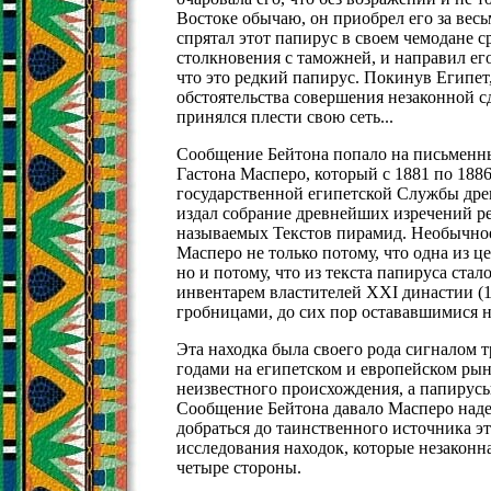
Востоке обычаю, он приобрел его за вес
спрятал этот папирус в своем чемодане с
столкновения с таможней, и направил его
что это редкий папирус. Покинув Египет
обстоятельства совершения незаконной сд
принялся плести свою сеть...
Сообщение Бейтона попало на письменны
Гастона Масперо, который с 1881 по 188
государственной египетской Службы дре
издал собрание древнейших изречений ре
называемых Текстов пирамид. Необычное
Масперо не только потому, что одна из ц
но и потому, что из текста папируса стал
инвентарем властителей XXI династии (1070
гробницами, до сих пор остававшимися 
Эта находка была своего рода сигналом т
годами на египетском и европейском рын
неизвестного происхождения, а папирусы
Сообщение Бейтона давало Масперо надеж
добраться до таинственного источника э
исследования находок, которые незаконна
четыре стороны.