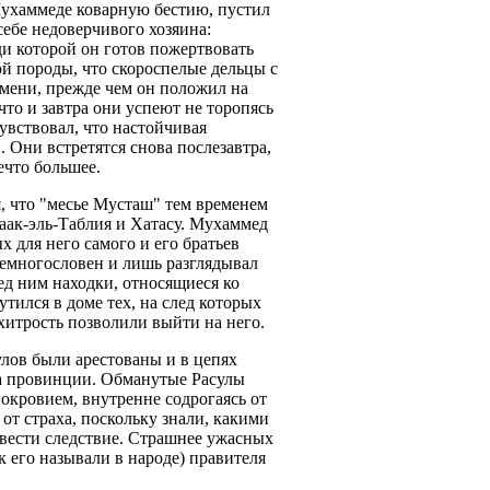
Мухаммеде коварную бестию, пустил
себе недоверчивого хозяина:
ади которой он готов пожертвовать
й породы, что скороспелые дельцы с
емени, прежде чем он положил на
что и завтра они успеют не торопясь
чувствовал, что настойчивая
. Они встретятся снова послезавтра,
ечто большее.
я, что "месье Мусташ" тем временем
аак-эль-Таблия и Хатасу. Мухаммед
 для него самого и его братьев
немногословен и лишь разглядывал
ед ним находки, относящиеся ко
тился в доме тех, на след которых
 хитрость позволили выйти на него.
улов были арестованы и в цепях
да провинции. Обманутые Расулы
окровием, внутренне содрогаясь от
 от страха, поскольку знали, какими
вести следствие. Страшнее ужасных
к его называли в народе) правителя