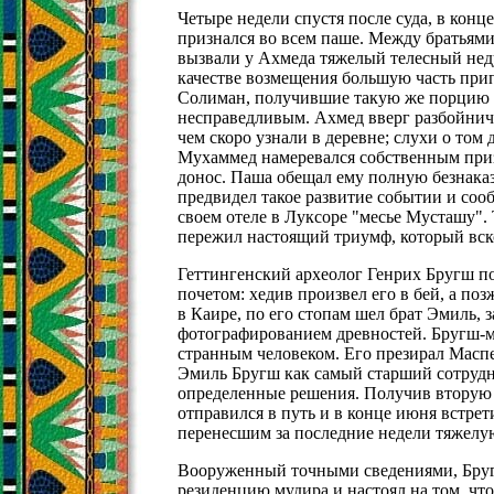
Четыре недели спустя после суда, в конц
признался во всем паше. Между братьями
вызвали у Ахмеда тяжелый телесный неду
качестве возмещения большую часть при
Солиман, получившие такую же порцию р
несправедливым. Ахмед вверг разбойничь
чем скоро узнали в деревне; слухи о том
Мухаммед намеревался собственным при
донос. Паша обещал ему полную безнаказ
предвидел такое развитие событии и со
своем отеле в Луксоре "месье Мусташу". 
пережил настоящий триумф, который вско
Геттингенский археолог Генрих Бругш п
почетом: хедив произвел его в бей, а позж
в Каире, по его стопам шел брат Эмиль,
фотографированием древностей. Бругш-мл
странным человеком. Его презирал Маспе
Эмиль Бругш как самый старший сотрудн
определенные решения. Получив вторую 
отправился в путь и в конце июня встрет
перенесшим за последние недели тяжелу
Вооруженный точными сведениями, Бру
резиденцию мудира и настоял на том, чт