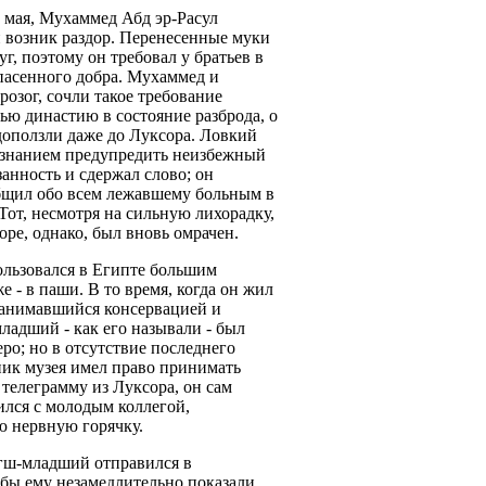
е мая, Мухаммед Абд эр-Расул
 возник раздор. Перенесенные муки
г, поэтому он требовал у братьев в
пасенного добра. Мухаммед и
озог, сочли такое требование
ю династию в состояние разброда, о
 доползли даже до Луксора. Ловкий
знанием предупредить неизбежный
анность и сдержал слово; он
общил обо всем лежавшему больным в
Тот, несмотря на сильную лихорадку,
ре, однако, был вновь омрачен.
ользовался в Египте большим
е - в паши. В то время, когда он жил
 занимавшийся консервацией и
адший - как его называли - был
ро; но в отсутствие последнего
ик музея имел право принимать
телеграмму из Луксора, он сам
ился с молодым коллегой,
ю нервную горячку.
гш-младший отправился в
обы ему незамедлительно показали