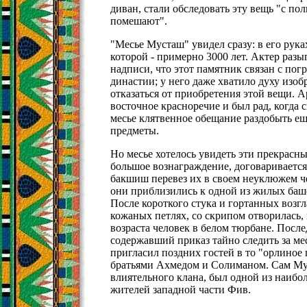
диван, стали обследовать эту вещь "с по
помешают".
"Месье Мусташ" увидел сразу: в его рука
которой - примерно 3000 лет. Актер разы
надписи, что этот памятник связан с по
династии; у него даже хватило духу изоб
отказаться от приобретения этой вещи. 
восточное красноречие и был рад, когда 
месье клятвенное обещание раздобыть ещ
предметы.
Но месье хотелось увидеть эти прекрасн
большое вознаграждение, договаривается
бакшиш перевез их в своем неуклюжем че
они приблизились к одной из жилых баш
После короткого стука и гортанных возгл
кожаных петлях, со скрипом отворилась,
возраста человек в белом тюрбане. После
содержавший приказ тайно следить за ме
пригласил поздних гостей в то "орлиное г
братьями Ахмедом и Солиманом. Сам Му
влиятельного клана, был одной из наибо
жителей западной части Фив.