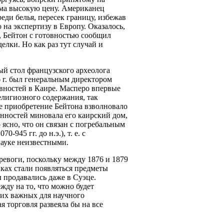
ьма высокую цену. Американец
реди белья, пересек границу, избежав
 на экспертизу в Европу. Оказалось,
, Бейтон с готовностью сообщил
елки. Но как раз тут случай и
й стол французского археолога
6 г. был генеральным директором
вностей в Каире. Масперо впервые
лигиозного содержания, так
 приобретение Бейтона взволновало
енностей миновала его каирский дом,
о ясно, что он связан с погребальным
-945 гг. до н.э.), т. е. с
науке неизвестными.
ревоги, поскольку между 1876 и 1879
ках стали появляться предметы
 продавались даже в Суэце.
ду на то, что можно будет
тих важных для научного
я торговля развеяла бы на все