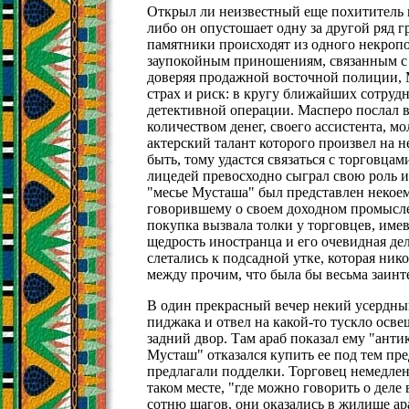
Открыл ли неизвестный еще похититель 
либо он опустошает одну за другой ряд г
памятники происходят из одного некропо
заупокойным приношениям, связанным с
доверяя продажной восточной полиции, М
страх и риск: в кругу ближайших сотруд
детективной операции. Масперо послал 
количеством денег, своего ассистента, м
актерский талант которого произвел на н
быть, тому удастся связаться с торговц
лицедей превосходно сыграл свою роль и 
"месье Мусташа" был представлен некоем
говорившему о своем доходном промысле
покупка вызвала толки у торговцев, им
щедрость иностранца и его очевидная де
слетались к подсадной утке, которая нико
между прочим, что была бы весьма заинт
В один прекрасный вечер некий усердный
пиджака и отвел на какой-то тускло ос
задний двор. Там араб показал ему "анти
Мусташ" отказался купить ее под тем пр
предлагали подделки. Торговец немедленн
таком месте, "где можно говорить о деле
сотню шагов, они оказались в жилище ара