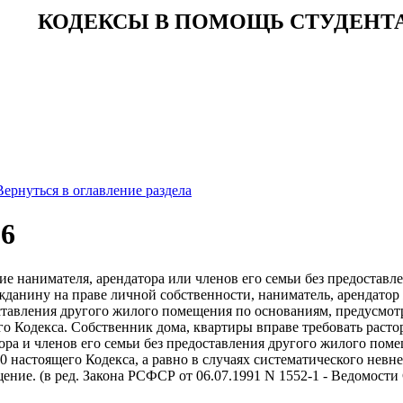
КОДЕКСЫ В ПОМОЩЬ СТУДЕНТ
Вернуться в оглавление раздела
36
ие нанимателя, арендатора или членов его семьи без предоставл
данину на праве личной собственности, наниматель, арендатор
ставления другого жилого помещения по основаниям, предусмот
го Кодекса. Собственник дома, квартиры вправе требовать раст
ора и членов его семьи без предоставления другого жилого поме
60 настоящего Кодекса, а равно в случаях систематического невн
ние. (в ред. Закона РСФСР от 06.07.1991 N 1552-1 - Ведомост