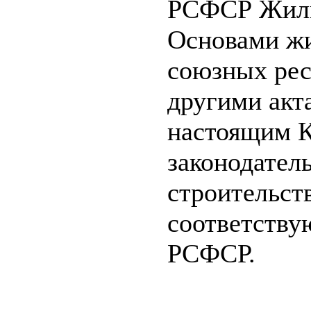
РСФСР Жили
Основами жи
союзных рес
другими акт
настоящим 
законодател
строительст
соответству
РСФСР.