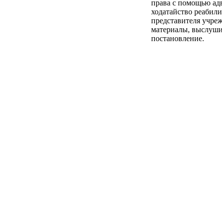
права с помощью адв
ходатайство реабили
представителя учреж
материалы, выслушив
постановление.