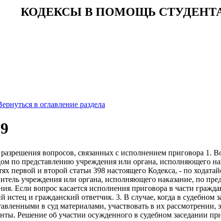
КОДЕКСЫ В ПОМОЩЬ СТУДЕНТ
Вернуться в оглавление раздела
99
 разрешения вопросов, связанных с исполнением приговора 1. В
ом по представлению учреждения или органа, исполняющего наказа
стях первой и второй статьи 398 настоящего Кодекса, - по ходата
итель учреждения или органа, исполняющего наказание, по пред
ия. Если вопрос касается исполнения приговора в части граждан
 истец и гражданский ответчик. 3. В случае, когда в судебном 
тавленными в суд материалами, участвовать в их рассмотрении, з
енты. Решение об участии осужденного в судебном заседании пр