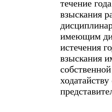
течение год
взыскания р
дисциплинар
имеющим дис
истечения г
взыскания им
собственной
ходатайству
представите