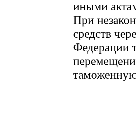
иными актам
При незако
средств чер
Федерации т
перемещения
таможенную