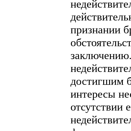
недействите
действитель
признании б
обстоятельст
заключению. 
недействите
достигшим б
интересы не
отсутствии е
недействите