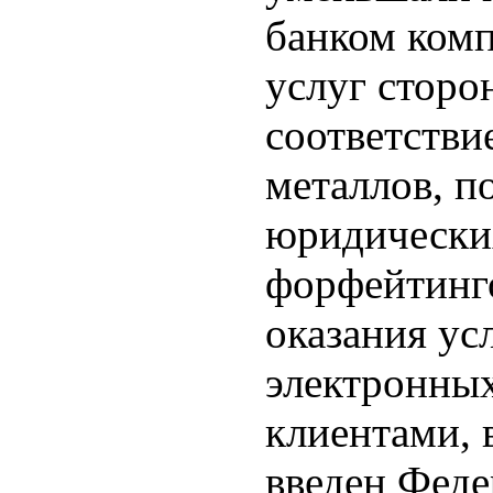
банком комп
услуг сторо
соответстви
металлов, п
юридических
форфейтинго
оказания ус
электронных
клиентами, в
введен Феде