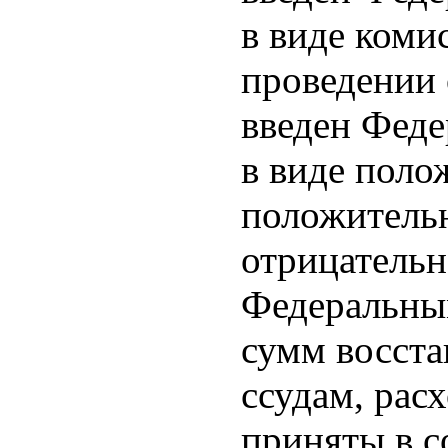
в виде коми
проведении 
введен Феде
в виде поло
положительн
отрицательн
Федеральным
сумм восста
ссудам, рас
приняты в с