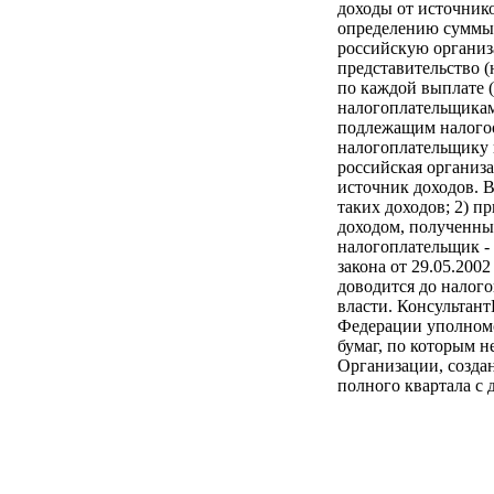
доходы от источник
определению суммы 
российскую организ
представительство 
по каждой выплате 
налогоплательщикам
подлежащим налогоо
налогоплательщику 
российская организа
источник доходов. В
таких доходов; 2) 
доходом, полученны
налогоплательщик - 
закона от 29.05.20
доводится до налог
власти. Консультан
Федерации уполномо
бумаг, по которым 
Организации, созда
полного квартала с 