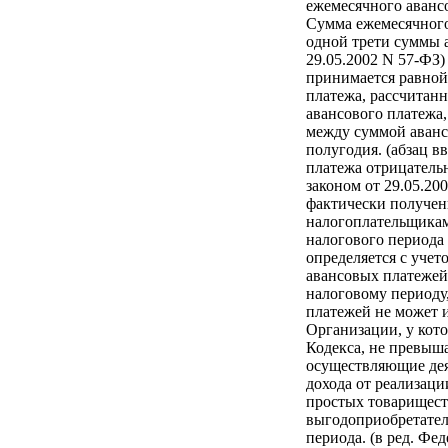
ежемесячного аванс
Сумма ежемесячного
одной трети суммы а
29.05.2002 N 57-ФЗ)
принимается равной
платежа, рассчитанн
авансового платежа,
между суммой авансо
полугодия. (абзац в
платежа отрицатель
законом от 29.05.2
фактически получен
налогоплательщикам
налогового периода
определяется с уче
авансовых платежей
налоговому периоду,
платежей не может и
Организации, у кото
Кодекса, не превыш
осуществляющие дея
дохода от реализаци
простых товарищест
выгодоприобретател
периода. (в ред. Фе