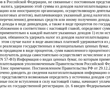
ов в Российской Федерации, не связанные с постоянным предста
налога, удержанию этой суммы из доходов налогоплательщика и
ацию или иностранную организацию, осуществляющую деятельн
(налоговых агентов), выплачивающих указанный доход налогопл
(перечислению) денежных средств или иному получению дохода
 доходы в виде дивидендов, а также в виде процентов по госу
бложению в соответствии с настоящей главой, определяют сумм
применительно к каждой выплате указанных доходов 1) если ис
ция, обязанность удержать налог из доходов налогоплательщика 
 этом случае налог в виде авансовых платежей удерживается из
при реализации государственных и муниципальных ценных бумаг
м продавцом в виде процентов, сумм накопленного процентного 
получатель дохода самостоятельно осуществляет исчисление и уп
02 N 57-ФЗ) Информация о видах ценных бумаг, по которым прим
оплательщиков уполномоченным Правительством Российской Ф
тПлюс примечание. Постановлением Правительства РФ от 29.12.
чено доводить до сведения налогоплательщиков информацию о
не представляется возможным определить у источника доходов с
нные после вступления в силу настоящей главы, начинают уплач
даты их государственной регистрации. (п. 6 введен Федеральным