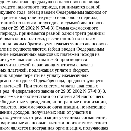
еднем квартале предыдущего налогового периода.
екущего налогового периода, принимается равной
кущего года. (абзац введен Федеральным законом от
 третьем квартале текущего налогового периода,
танной по итогам полугодия, и суммой авансового
оном от 29.05.2002 N 57-ФЗ) Сумма ежемесячного
 периода, принимается равной одной трети разницы
й авансового платежа, рассчитанной по итогам
танная таким образом сумма ежемесячного авансового
але не осуществляются. (абзац введен Федеральным
ение ежемесячных авансовых платежей исходя из
ие сумм авансовых платежей производится
рассчитываемой нарастающим итогом с начала
вых платежей, подлежащая уплате в бюджет,
ьщик вправе перейти на уплату ежемесячных
рган не позднее 31 декабря года, предшествующего
х платежей. При этом система уплаты авансовых
ред. Федерального закона от 29.05.2002 N 57-ФЗ) 3.
деляемые в соответствии со статьей 249 настоящего
же бюджетные учреждения, иностранные организации,
тельство, некоммерческие организации, не имеющие
ошении доходов, получаемых ими от участия в
в, полученных от реализации указанных соглашений,
квартальные авансовые платежи по итогам отчетного
ьщиком является иностранная организация, получающая