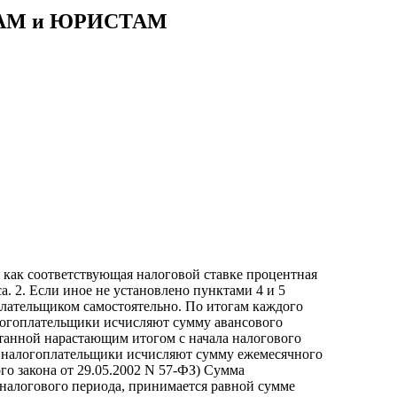
АМ и ЮРИСТАМ
я как соответствующая налоговой ставке процентная
а. 2. Если иное не установлено пунктами 4 и 5
плательщиком самостоятельно. По итогам каждого
алогоплательщики исчисляют сумму авансового
танной нарастающим итогом с начала налогового
да налогоплательщики исчисляют сумму ежемесячного
го закона от 29.05.2002 N 57-ФЗ) Сумма
 налогового периода, принимается равной сумме