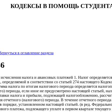
КОДЕКСЫ В ПОМОЩЬ СТУДЕНТ
Вернуться в оглавление раздела
86
 исчисления налога и авансовых платежей 1. Налог определяетс
, определяемой в соответствии со статьей 274 настоящего Кодекс
умма налога по итогам налогового периода определяется налого
го) периода, если иное не предусмотрено настоящей статьей, н
 ставки налога и прибыли, подлежащей налогообложению, рассчи
ия отчетного (налогового) периода. В течение отчетного перио
в порядке, установленном настоящей статьей. (в ред. Федерально
ового платежа, подлежащего уплате в первом квартале текущего