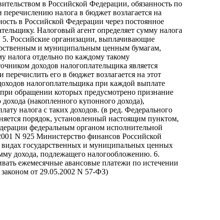
вительством в Российской Федерации, обязанность по
 перечислению налога в бюджет возлагается на
ость в Российской Федерации через постоянное
ательщику. Налоговый агент определяет сумму налога
. 5. Российские организации, выплачивающие
дарственным и муниципальным ценным бумагам,
у налога отдельно по каждому такому
точником доходов налогоплательщика является
и перечислить его в бюджет возлагается на этот
 доходов налогоплательщика при каждой выплате
, при обращении которых предусмотрено признание
дохода (накопленного купонного дохода),
лату налога с таких доходов. (в ред. Федерального
еняется порядок, установленный настоящим пунктом,
едерации федеральным органом исполнительной
2001 N 925 Министерство финансов Российской
 видах государственных и муниципальных ценных
умму дохода, подлежащего налогообложению. 6.
ивать ежемесячные авансовые платежи по истечении
 законом от 29.05.2002 N 57-ФЗ)