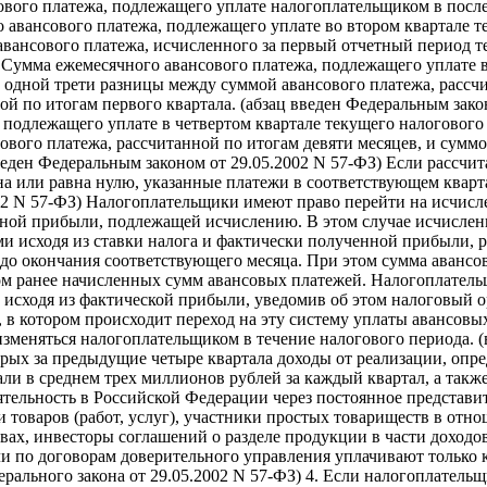
ового платежа, подлежащего уплате налогоплательщиком в посл
 авансового платежа, подлежащего уплате во втором квартале т
вансового платежа, исчисленного за первый отчетный период те
 Сумма ежемесячного авансового платежа, подлежащего уплате в
 одной трети разницы между суммой авансового платежа, рассчи
ой по итогам первого квартала. (абзац введен Федеральным зак
 подлежащего уплате в четвертом квартале текущего налогового
вого платежа, рассчитанной по итогам девяти месяцев, и суммо
веден Федеральным законом от 29.05.2002 N 57-ФЗ) Если рассчи
на или равна нулю, указанные платежи в соответствующем кварт
002 N 57-ФЗ) Налогоплательщики имеют право перейти на исчисл
ной прибыли, подлежащей исчислению. В этом случае исчислен
и исходя из ставки налога и фактически полученной прибыли, 
 до окончания соответствующего месяца. При этом сумма авансо
том ранее начисленных сумм авансовых платежей. Налогоплател
 исходя из фактической прибыли, уведомив об этом налоговый о
 в котором происходит переход на эту систему уплаты авансовы
зменяться налогоплательщиком в течение налогового периода. (в 
рых за предыдущие четыре квартала доходы от реализации, опре
али в среднем трех миллионов рублей за каждый квартал, а так
тельность в Российской Федерации через постоянное представи
и товаров (работ, услуг), участники простых товариществ в отн
вах, инвесторы соглашений о разделе продукции в части доходо
и по договорам доверительного управления уплачивают только 
дерального закона от 29.05.2002 N 57-ФЗ) 4. Если налогоплател