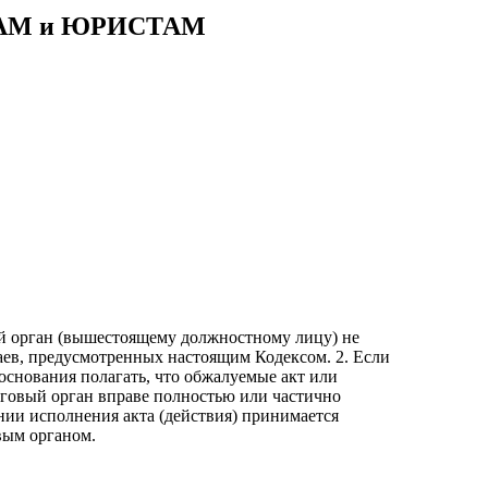
АМ и ЮРИСТАМ
й орган (вышестоящему должностному лицу) не
аев, предусмотренных настоящим Кодексом. 2. Если
основания полагать, что обжалуемые акт или
оговый орган вправе полностью или частично
нии исполнения акта (действия) принимается
вым органом.