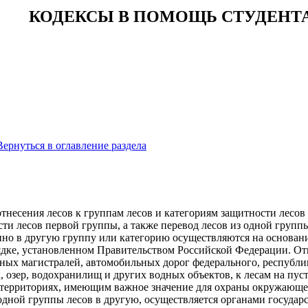
КОДЕКСЫ В ПОМОЩЬ СТУДЕНТ
Вернуться в оглавление раздела
0
отнесения лесов к группам лесов и категориям защитности лесов
ти лесов первой группы, а также перевод лесов из одной групп
нно в другую группу или категорию осуществляются на основан
ядке, установленном Правительством Российской Федерации. От
ных магистралей, автомобильных дорог федерального, республик
к, озер, водохранилищ и других водных объектов, к лесам на п
территориях, имеющим важное значение для охраны окружающей 
одной группы лесов в другую, осуществляется органами госуда