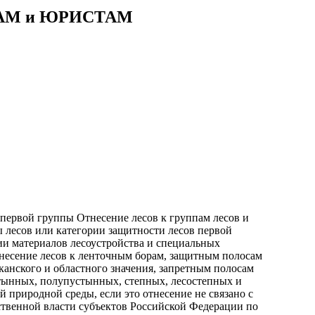
АМ и ЮРИСТАМ
 первой группы Отнесение лесов к группам лесов и
ы лесов или категории защитности лесов первой
ии материалов лесоустройства и специальных
несение лесов к ленточным борам, защитным полосам
анского и областного значения, запретным полосам
устынных, полупустынных, степных, лесостепных и
природной среды, если это отнесение не связано с
рственной власти субъектов Российской Федерации по