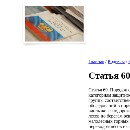
Главная
/
Кодексы
/
Статья 6
Статья 60. Порядок 
категориям защитнос
группы соответстве
обследований в пор
вдоль железнодорож
лесов по берегам ре
малолесных горных 
переводом лесов из 