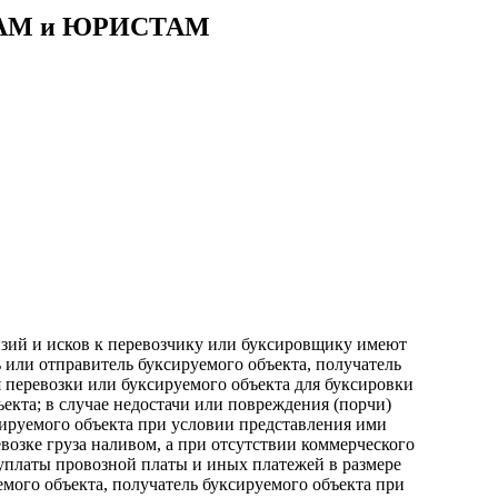
АМ и ЮРИСТАМ
нзий и исков к перевозчику или буксировщику имеют
ь или отправитель буксируемого объекта, получатель
 перевозки или буксируемого объекта для буксировки
екта; в случае недостачи или повреждения (порчи)
сируемого объекта при условии представления ими
возке груза наливом, а при отсутствии коммерческого
е уплаты провозной платы и иных платежей в размере
емого объекта, получатель буксируемого объекта при