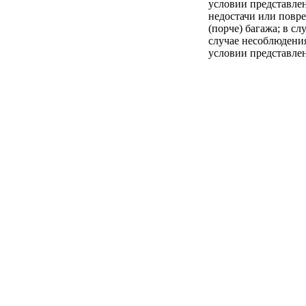
условии представлен
недостачи или повре
(порче) багажа; в с
случае несоблюдения
условии представле