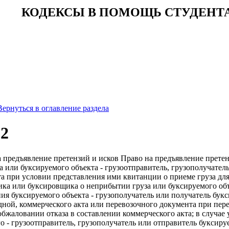
КОДЕКСЫ В ПОМОЩЬ СТУДЕНТ
Вернуться в оглавление раздела
62
а предъявление претензий и исков Право на предъявление прете
за или буксируемого объекта - грузоотправитель, грузополучател
а при условии представления ими квитанции о приеме груза для
ика или буксировщика о неприбытии груза или буксируемого объ
ия буксируемого объекта - грузополучатель или получатель бук
ной, коммерческого акта или перевозочного документа при пере
 обжаловании отказа в составлении коммерческого акта; в случа
 - грузоотправитель, грузополучатель или отправитель буксиру