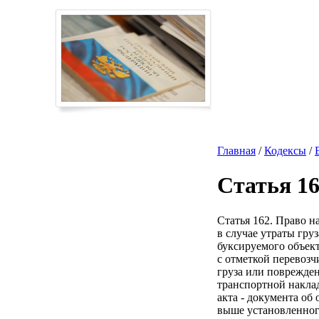
Главная
/
Кодексы
/
Статья 1
Статья 162. Право н
в случае утраты гру
буксируемого объект
с отметкой перевозч
груза или поврежден
транспортной наклад
акта - документа об
выше установленного