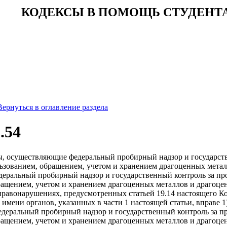
КОДЕКСЫ В ПОМОЩЬ СТУДЕНТ
Вернуться в оглавление раздела
.54
ны, осуществляющие федеральный пробирный надзор и государств
льзованием, обращением, учетом и хранением драгоценных метал
еральный пробирный надзор и государственный контроль за про
ращением, учетом и хранением драгоценных металлов и драгоце
равонарушениях, предусмотренных статьей 19.14 настоящего Код
имени органов, указанных в части 1 настоящей статьи, вправе 1
деральный пробирный надзор и государственный контроль за пр
ащением, учетом и хранением драгоценных металлов и драгоцен