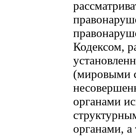
рассматрива
правонаруше
правонаруш
Кодексом, р
установленн
(мировыми с
несовершенн
органами ис
структурны
органами, а