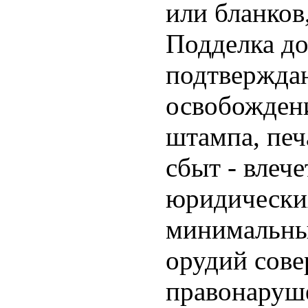
или бланков
Подделка до
подтверждаю
освобождени
штампа, печ
сбыт - влеч
юридических
минимальных
орудий сов
правонаруш