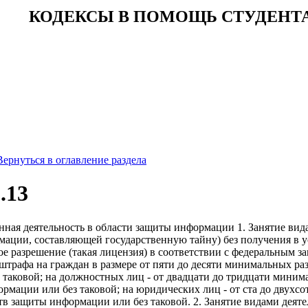
КОДЕКСЫ В ПОМОЩЬ СТУДЕНТ
Вернуться в оглавление раздела
.13
онная деятельность в области защиты информации 1. Занятие ви
ации, составляющей государственную тайну) без получения в 
кое разрешение (такая лицензия) в соответствии с федеральным за
трафа на граждан в размере от пяти до десяти минимальных ра
 таковой; на должностных лиц - от двадцати до тридцати миним
рмации или без таковой; на юридических лиц - от ста до двухс
в защиты информации или без таковой. 2. Занятие видами деяте