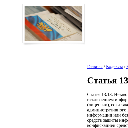
Главная
/
Кодексы
/
Статья 13
Статья 13.13. Незак
исключением информ
(лицензии), если та
административного ш
информации или без
средств защиты инфо
конфискацией средст