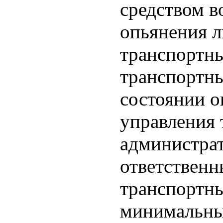
средством в
опьянения л
транспортн
транспортны
состоянии о
управления 
администра
ответственн
транспортны
минимальных