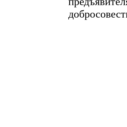
предъявител
добросовест