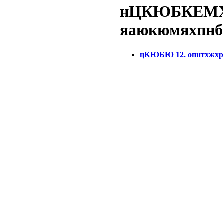
нЦКЮБКЕМХ
яаюкюмяхпнб
цКЮБЮ 12. опнтхжхр