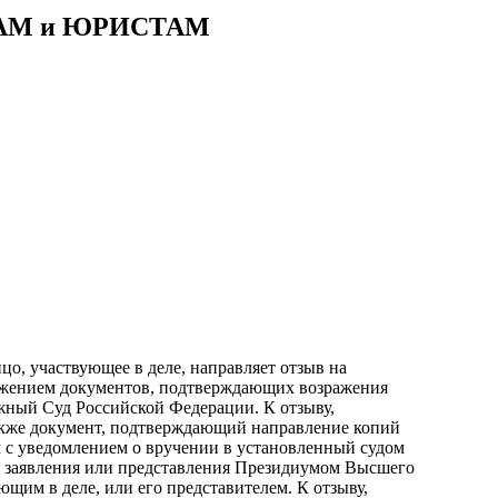
АМ и ЮРИСТАМ
ицо, участвующее в деле, направляет отзыв на
иложением документов, подтверждающих возражения
жный Суд Российской Федерации. К отзыву,
кже документ, подтверждающий направление копий
м с уведомлением о вручении в установленный судом
я заявления или представления Президиумом Высшего
щим в деле, или его представителем. К отзыву,