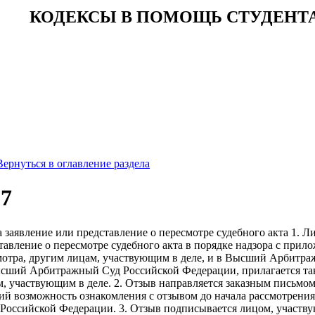
КОДЕКСЫ В ПОМОЩЬ СТУДЕНТ
Вернуться в оглавление раздела
97
а заявление или представление о пересмотре судебного акта 1. Л
тавление о пересмотре судебного акта в порядке надзора с пр
мотра, другим лицам, участвующим в деле, и в Высший Арбитра
сший Арбитражный Суд Российской Федерации, прилагается та
, участвующим в деле. 2. Отзыв направляется заказным письмо
ий возможность ознакомления с отзывом до начала рассмотрени
оссийской Федерации. 3. Отзыв подписывается лицом, участвую