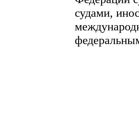
судами, ино
международн
федеральным