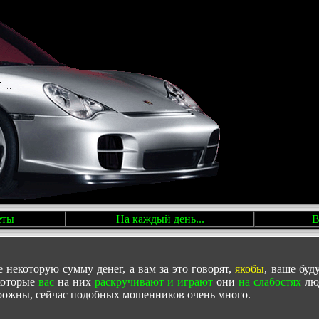
еты
На каждый день...
В
некоторую сумму денег, а вам за это говорят,
якобы
, ваше буд
которые
вас
на них
раскручивают и играют
они
на слабостях
лю
торожны, сейчас подобных мошенников очень много.