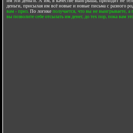
им эти деньги. А им, в качестве выигрыша, приходит не тел
деньги, присылая им всё новые и новые письма с разного р
вам - приз.
По логике
получается, что вы не выигрываете, а 
вы позволите себе отсылать им денег, до тех пор, пока вам это